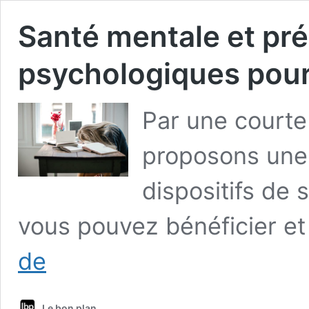
Santé mentale et préc
psychologiques pour
Par une courte 
proposons une 
dispositifs de
vous pouvez bénéficier et
Santé
de
mentale
et
précarité,
Le bon plan
partie