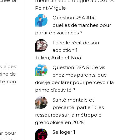
crée la
médecin addictologue au CSAPA
Point-Virgule
Question RSA #14 :
quelles démarches pour
partir en vacances ?
Faire le récit de son
addiction 1
Julien, Anita et Noa
s aides
Question RSA 5 : Je vis
eine de
chez mes parents, que
ité non
dois-je déclarer pour percevoir la
prime d’activité ?
Santé mentale et
précarité, partie 1 : les
ressources sur la métropole
grenobloise en 2025
Se loger 1
ar pour