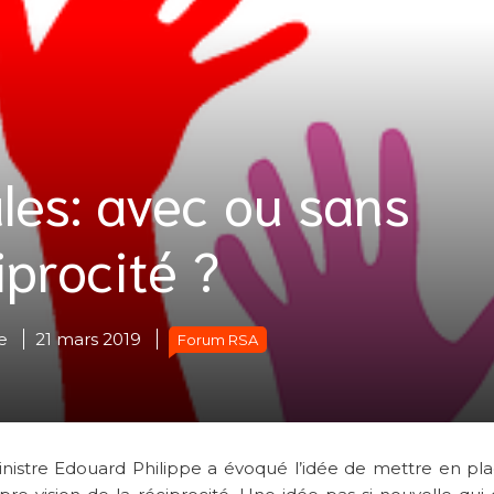
les: avec ou sans
iprocité ?
e
21 mars 2019
Forum RSA
inistre Edouard Philippe a évoqué l’idée de mettre en pl