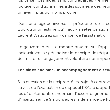
lui, verser des aides sans contreparties « enferme
logique, conditionner les aides sociales à des heu
un avenir plus ou moins proche.
Dans une logique inverse, la présidente de la co
Bourguignon estime qu’il faut « arrêter de stigm
Laurent Wauquiez sur
cancer de l’assistanat
.
«
»
Le gouvernement se montre prudent sur l’applicat
indiquait vouloir généraliser le principe de récipr
doit rester un engagement volontaire non impos
Les aides sociales, un accompagnement à revo
Si la question de la réciprocité est sujet à contro
suivi et de l’évaluation du dispositif RSA, le rappo
les départements concernant l’accompagnement d
d’insertion arrive 94 jours après la demande de R