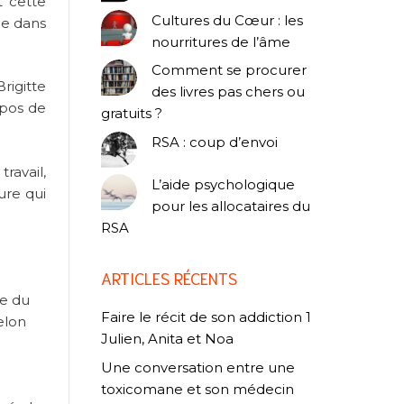
t cette
Cultures du Cœur : les
le dans
nourritures de l’âme
Comment se procurer
rigitte
des livres pas chers ou
opos de
gratuits ?
RSA : coup d’envoi
ravail,
L’aide psychologique
ure qui
pour les allocataires du
RSA
ARTICLES RÉCENTS
re du
Faire le récit de son addiction 1
selon
Julien, Anita et Noa
Une conversation entre une
toxicomane et son médecin