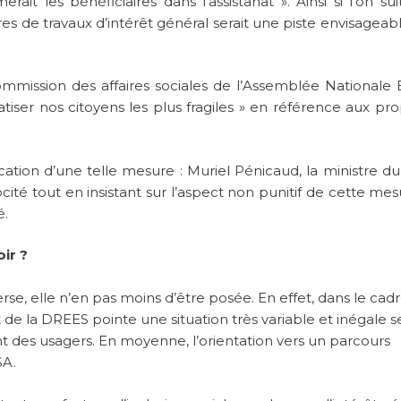
rait les bénéficiaires dans l’assistanat ». Ainsi si l’on sui
res de travaux d’intérêt général serait une piste envisageab
mmission des affaires sociales de l’Assemblée Nationale B
atiser nos citoyens les plus fragiles » en référence aux pr
ion d’une telle mesure : Muriel Pénicaud, la ministre du t
ocité tout en insistant sur l’aspect non punitif de cette mes
é.
ir ?
verse, elle n’en pas moins d’être posée. En effet, dans le cad
rt de la DREES pointe une situation très variable et inégale 
es usagers. En moyenne, l’orientation vers un parcours
SA.