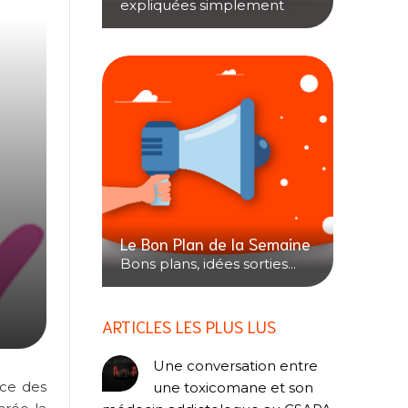
expliquées simplement
Le Bon Plan de la Semaine
Bons plans, idées sorties...
ARTICLES LES PLUS LUS
Une conversation entre
ace des
une toxicomane et son