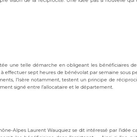
pre vision de la réciprocité. Une idée pas si nouvelle qui 
ntée une telle démarche en obligeant les bénéficiaires de
SA, à effectuer sept heures de bénévolat par semaine sous p
tements, l’Isère notamment, testent un principe de réciproc
ment signé entre l’allocataire et le département.
hône-Alpes Laurent Wauquiez se dit intéressé par l’idée c