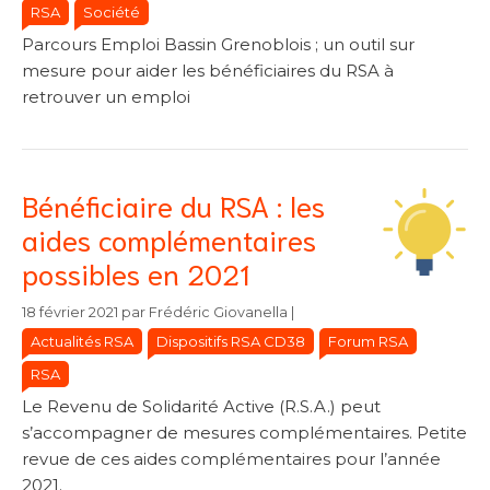
RSA
Société
Parcours Emploi Bassin Grenoblois ; un outil sur
mesure pour aider les bénéficiaires du RSA à
retrouver un emploi
Bénéficiaire du RSA : les
aides complémentaires
possibles en 2021
Catégories
Catégories
18 février 2021
par
Frédéric Giovanella
|
Actualités RSA
Dispositifs RSA CD38
Forum RSA
RSA
Le Revenu de Solidarité Active (R.S.A.) peut
s’accompagner de mesures complémentaires. Petite
revue de ces aides complémentaires pour l’année
2021.