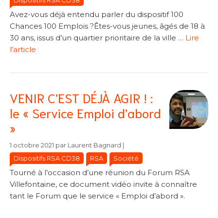
Dispositifs RSA CD38
Avez-vous déjà entendu parler du dispositif 100
Chances 100 Emplois ?Êtes-vous jeunes, âgés de 18 à
30 ans, issus d’un quartier prioritaire de la ville …
Lire
l’article
VENIR C’EST DÉJÀ AGIR ! :
le « Service Emploi d’abord
»
Catégories
Catégories
1 octobre 2021
par
Laurent Bagnard
|
Dispositifs RSA CD38
RSA
Société
Tourné à l’occasion d’une réunion du Forum RSA
Villefontaine, ce document vidéo invite à connaître
tant le Forum que le service « Emploi d’abord ».