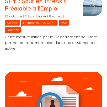
SIPE : Soutien Intensif
Préalable à l’Emploi
Catégories
Catégories
29 octobre 2018
par
Laurent Bagnard
|
Actions
Dispositifs RSA CD38
RSA
Société
Cette mesure initiée par le Département de l’Isère
permet de reprendre pied dans une existence plus
active,