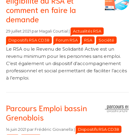
éligibilité au RSA et
comment en faire la
demande
Catégories
Catégories
Actualités RSA
29 juillet 2021
par
Magali Courtial
|
Dispositifs RSA CD38
Forum RSA
RSA
Société
Le RSA ou le Revenu de Solidarité Active est un
revenu minimum pour les personnes sans emploi.
C’est également un dispositif d’accompagnement
professionnel et social permettant de faciliter l’accès
à l’emploi.
Parcours Emploi bassin
Grenoblois
Catégories
Catégories
Dispositifs RSA CD38
14 juin 2021
par
Frédéric Giovanella
|