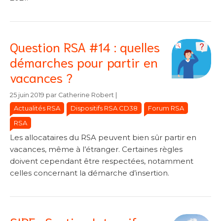
Question RSA #14 : quelles
démarches pour partir en
vacances ?
Catégories
Catégories
25 juin 2019
par
Catherine Robert
|
Actualités RSA
Dispositifs RSA CD38
Forum RSA
RSA
Les allocataires du RSA peuvent bien sûr partir en
vacances, même à l’étranger. Certaines règles
doivent cependant être respectées, notamment
celles concernant la démarche d’insertion.