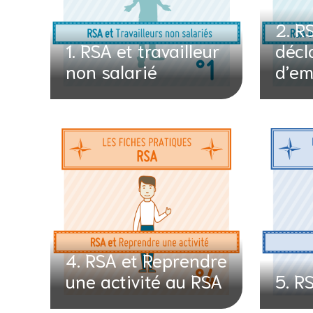
2. R
1. RSA et travailleur
décl
non salarié
d’em
4. RSA et Reprendre
une activité au RSA
5. R