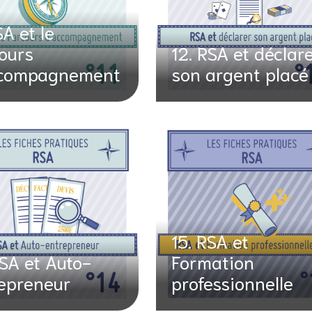
SA et le
ours
12. RSA et déclar
ccompagnement
son argent placé
15. RSA et
RSA et Auto-
Formation
epreneur
professionnelle