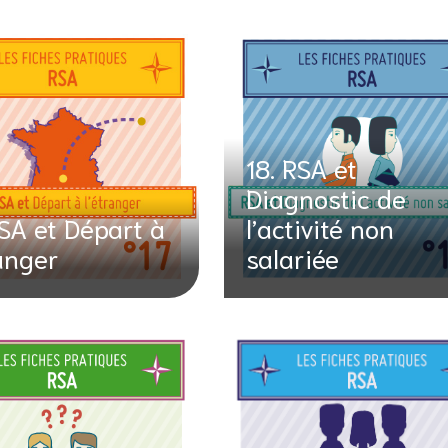
18. RSA et
Diagnostic de
RSA et Départ à
l’activité non
ranger
salariée