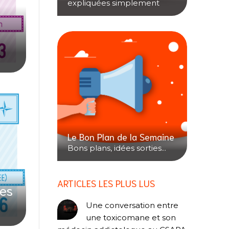
expliquées simplement
Le Bon Plan de la Semaine
Bons plans, idées sorties...
ARTICLES LES PLUS LUS
des
Une conversation entre
une toxicomane et son