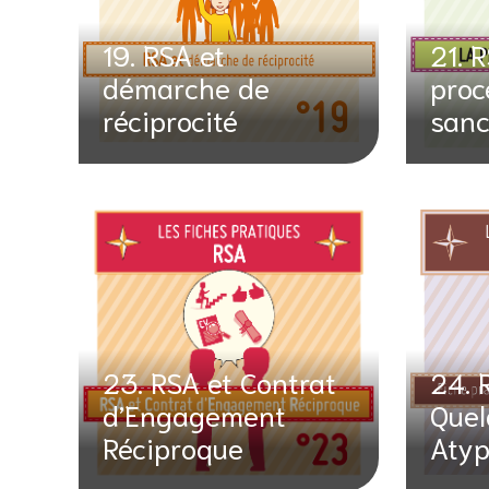
19. RSA et
21. R
démarche de
proc
réciprocité
sanc
23. RSA et Contrat
24. 
d’Engagement
Quel
Réciproque
Atyp