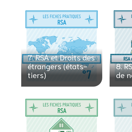
7. RSA et Droits des
étrangers (états-
8. R
tiers)
de n