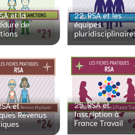
SA et la
22. RSA et les
édure de
équipes
tions
pluridisciplinaire
25. RSA et
RSA et
Inscription à
ques Revenus
France Travail
iques