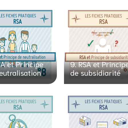
SA et Principe
9. RSA et Princip
eutralisation
de subsidiarité