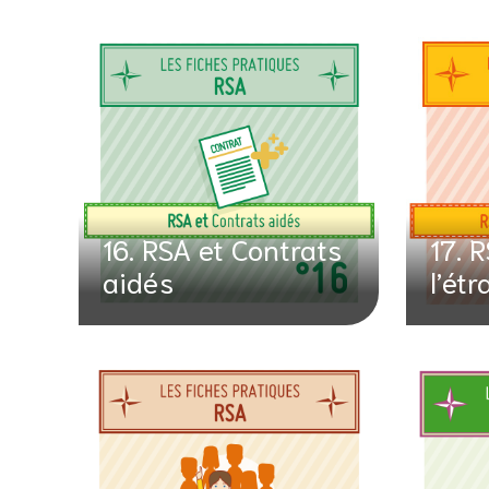
16. RSA et Contrats
17. 
aidés
l’ét