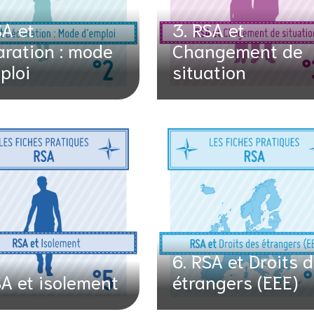
SA et
3. RSA et
aration : mode
Changement de
ploi
situation
6. RSA et Droits 
SA et isolement
étrangers (EEE)