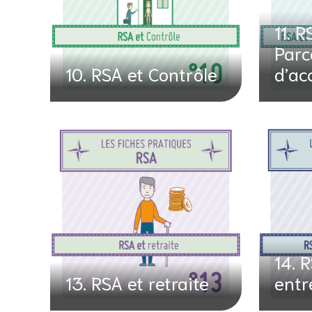
11. R
Parc
10. RSA et Contrôle
d’a
14. 
13. RSA et retraite
entr