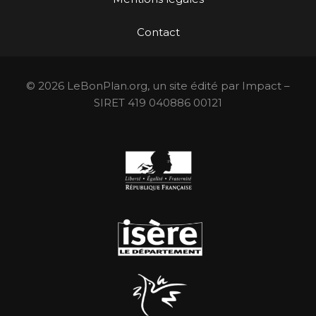
Contact
© 2026 LeBonPlan.org, un site édité par Impact –
SIRET 419 040886 00121