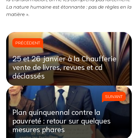
La nature humaine est étonnante : pas de règles en la
matièr
e ».
PRÉCÉDENT
25 et 26 janvier à la Chaufferie
vente de livres, revues et cd
déclassés
SUIVANT
Plan quinquennal contre la
pauvreté : retour sur quelques
mesures phares