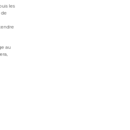
uis les
r de
tendre
ge au
era,