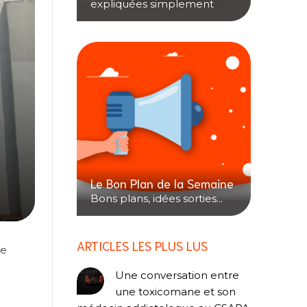
expliquées simplement
Le Bon Plan de la Semaine
Bons plans, idées sorties...
ARTICLES LES PLUS LUS
te
Une conversation entre
une toxicomane et son