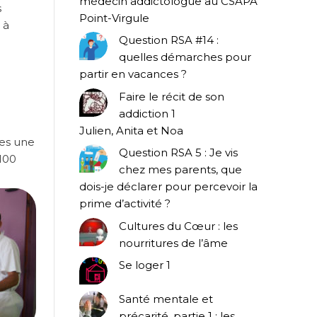
médecin addictologue au CSAPA
s
Point-Virgule
 à
Question RSA #14 :
quelles démarches pour
partir en vacances ?
Faire le récit de son
addiction 1
Julien, Anita et Noa
ées une
Question RSA 5 : Je vis
100
chez mes parents, que
dois-je déclarer pour percevoir la
prime d’activité ?
Cultures du Cœur : les
nourritures de l’âme
Se loger 1
Santé mentale et
précarité, partie 1 : les