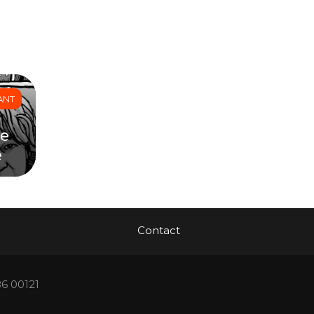
ANT
le
e
Contact
86 00121