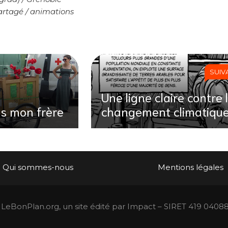
partagé / animations
SUIV
Une ligne claire contre 
is mon frère
changement climatiqu
Qui sommes-nous
Mentions légales
LeBonPlan.org, un site édité par Impact – SIRET 419 0408