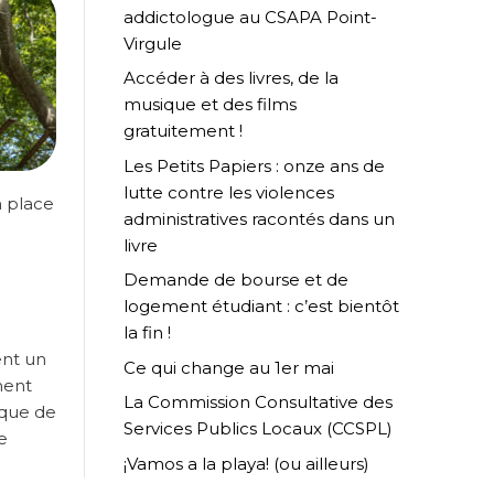
addictologue au CSAPA Point-
Virgule
Accéder à des livres, de la
musique et des films
gratuitement !
Les Petits Papiers : onze ans de
lutte contre les violences
n place
administratives racontés dans un
livre
Demande de bourse et de
logement étudiant : c’est bientôt
la fin !
ent un
Ce qui change au 1er mai
ment
La Commission Consultative des
nque de
Services Publics Locaux (CCSPL)
e
¡Vamos a la playa! (ou ailleurs)