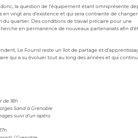
t donc, la question de l’équipement étant omniprésente dep
 en vingt ans d’existence et qui sera contrainte de change
tion du quartier. Des conditions de travail précaire pour une
echerche en permanence de nouveaux partenariats afin d’é
dent, Le Fournil reste un îlot de partage et d’apprentissa
aire qui a su évoluer tout au long des années et qui continu
ir de 18h
Georges Sand à Grenoble
nages suivi d’un apéro
 17h
ngrad) / Grenoble