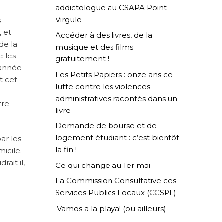
addictologue au CSAPA Point-
r
Virgule
s
, et
Accéder à des livres, de la
de la
musique et des films
e les
gratuitement !
l’année
Les Petits Papiers : onze ans de
t cet
lutte contre les violences
administratives racontés dans un
tre
livre
Demande de bourse et de
logement étudiant : c’est bientôt
ar les
la fin !
icile.
ait il,
Ce qui change au 1er mai
La Commission Consultative des
Services Publics Locaux (CCSPL)
¡Vamos a la playa! (ou ailleurs)