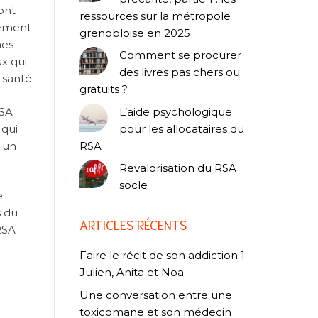
ont
ressources sur la métropole
lement
grenobloise en 2025
nes
Comment se procurer
x qui
des livres pas chers ou
 santé.
gratuits ?
RSA
L’aide psychologique
 qui
pour les allocataires du
, un
RSA
Revalorisation du RSA
socle
e
s du
ARTICLES RÉCENTS
RSA
Faire le récit de son addiction 1
Julien, Anita et Noa
Une conversation entre une
toxicomane et son médecin