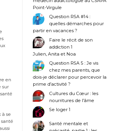
médecin addictologue au CSAPA
Point-Virgule
Question RSA #14 :
quelles démarches pour
partir en vacances ?
e
es
Faire le récit de son
aux
addiction 1
Julien, Anita et Noa
Question RSA 5 : Je vis
chez mes parents, que
dois-je déclarer pour percevoir la
tre en
prime d’activité ?
 sur
Cultures du Cœur : les
 santé
nourritures de l’âme
Se loger 1
 à se
 santé
Santé mentale et
aussi
précarité, partie 1 : les