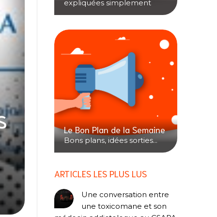
expliquées simplement
s
Le Bon Plan de la Semaine
Bons plans, idées sorties...
ARTICLES LES PLUS LUS
Une conversation entre
une toxicomane et son