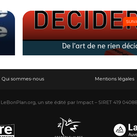
SUIV
De l’art de ne rien déc
Qui sommes-nous
Mentions légales
LeBonPlan.org, un site édité par Impact – SIRET 419 0408