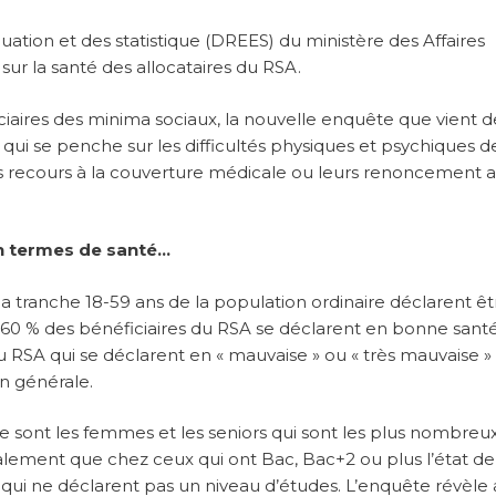
luation et des statistique (DREES) du ministère des Affaires
sur la santé des allocataires du RSA.
ciaires des minima sociaux, la nouvelle enquête que vient d
qui se penche sur les difficultés physiques et psychiques d
s recours à la couverture médicale ou leurs renoncement 
 en termes de santé…
la tranche 18-59 ans de la population ordinaire déclarent ê
e 60 % des bénéficiaires du RSA se déclarent en bonne santé
du RSA qui se déclarent en « mauvaise » ou « très mauvaise »
on générale.
ce sont les femmes et les seniors qui sont les plus nombreux
lement que chez ceux qui ont Bac, Bac+2 ou plus l’état de
ui ne déclarent pas un niveau d’études. L’enquête révèle 