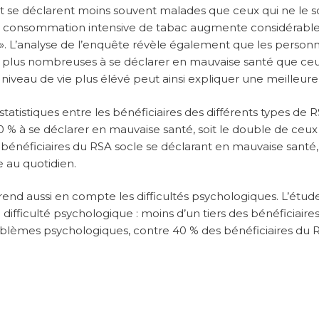
t se déclarent moins souvent malades que ceux qui ne le s
 la consommation intensive de tabac augmente considérab
 ». L’analyse de l’enquête révèle également que les person
 plus nombreuses à se déclarer en mauvaise santé que ceu
iveau de vie plus élévé peut ainsi expliquer une meilleure
tatistiques entre les bénéficiaires des différents types de 
20 % à se déclarer en mauvaise santé, soit le double de ceux
s bénéficiaires du RSA socle se déclarant en mauvaise santé
ie au quotidien.
rend aussi en compte les difficultés psychologiques. L’étud
a difficulté psychologique : moins d’un tiers des bénéficiaire
oblèmes psychologiques, contre 40 % des bénéficiaires du 