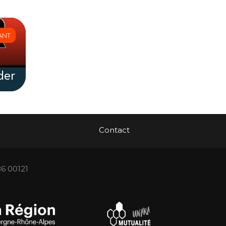
ANT
ider
Contact
86 00121