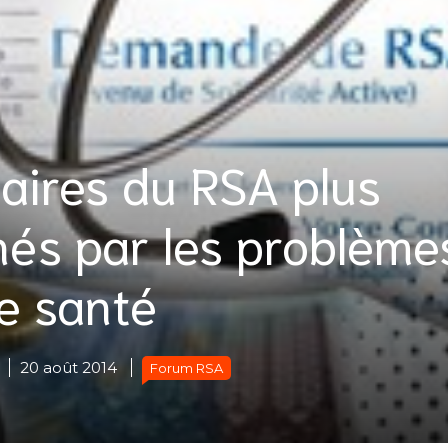
iaires du RSA plus
és par les problème
e santé
20 août 2014
Forum RSA