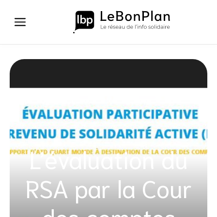
Aller
au
contenu
L’évaluation du
RSA par la Cour
des comptes