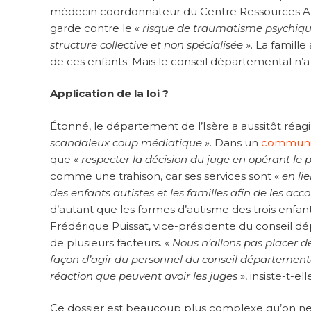
médecin coordonnateur du Centre Ressources A
garde contre le «
risque de traumatisme psychiqu
structure collective et non spécialisée
». La famill
de ces enfants. Mais le conseil départemental n’a
Application de la loi ?
Étonné, le département de l’Isère a aussitôt réagi 
scandaleux coup médiatique
». Dans un
communiq
que «
respecter la décision du juge en opérant le
comme une trahison, car ses services sont «
en li
des enfants autistes et les familles afin de les a
d’autant que les formes d’autisme des trois enfa
Frédérique Puissat, vice-présidente du conseil dé
de plusieurs facteurs. «
Nous n’allons pas placer de
façon d’agir du personnel du conseil départemental
réaction que peuvent avoir les juges
», insiste-t-ell
Ce dossier est beaucoup plus complexe qu’on ne le 