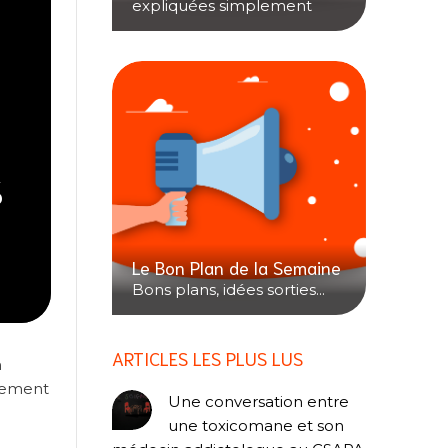
expliquées simplement
s
Le Bon Plan de la Semaine
Bons plans, idées sorties...
ARTICLES LES PLUS LUS
n
rtement
Une conversation entre
une toxicomane et son