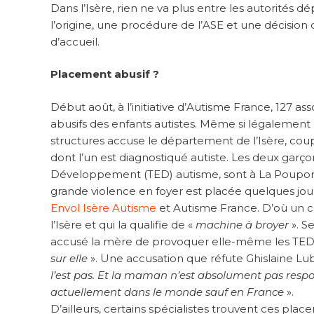
Dans l’Isère, rien ne va plus entre les autorités d
l’origine, une procédure de l’ASE et une décision d
d’accueil.
Placement abusif ?
Début août, à l’initiative d’Autisme France, 127 
abusifs des enfants autistes. Même si légalement 
structures accuse le département de l’Isère, coup
dont l’un est diagnostiqué autiste. Les deux garço
Développement (TED) autisme, sont à La Pouponni
grande violence en foyer est placée quelques jours
Envol Isère Autisme
et Autisme France. D’où un 
l’Isère et qui la qualifie de «
machine à broyer
». S
accusé la mère de provoquer elle-même les TED
sur elle
». Une accusation que réfute Ghislaine Lub
l’est pas. Et la maman n’est absolument pas respons
actuellement dans le monde sauf en France
».
D’ailleurs, certains spécialistes trouvent ces pla