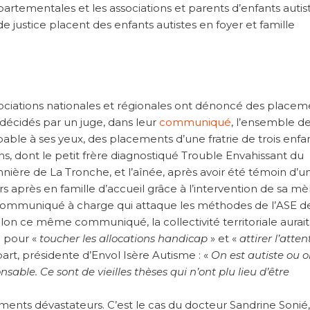
épartementales et les associations et parents d’enfants autis
e justice placent des enfants autistes en foyer et famille
associations nationales et régionales ont dénoncé des placem
décidés par un juge, dans leur
communiqué
, l’ensemble d
able à ses yeux, des placements d’une fratrie de trois enfan
ns, dont le petit frère diagnostiqué Trouble Envahissant du
ère de La Tronche, et l’aînée, après avoir été témoin d’u
 après en famille d’accueil grâce à l’intervention de sa mè
communiqué à charge qui attaque les méthodes de l’ASE d
elon ce même communiqué, la collectivité territoriale aurait
 pour «
toucher les allocations handicap
» et «
attirer l’atten
art, présidente d’Envol Isère Autisme : «
On est autiste ou 
able. Ce sont de vieilles thèses qui n’ont plu lieu d’être
cements dévastateurs. C’est le cas du docteur Sandrine Sonié,