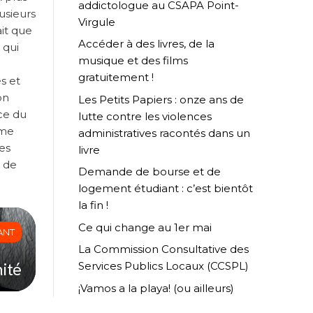
addictologue au CSAPA Point-
usieurs
Virgule
ait que
Accéder à des livres, de la
 qui
musique et des films
gratuitement !
s et
on
Les Petits Papiers : onze ans de
nce du
lutte contre les violences
sme
administratives racontés dans un
es
livre
t de
Demande de bourse et de
logement étudiant : c’est bientôt
la fin !
Ce qui change au 1er mai
ANT
La Commission Consultative des
ité
Services Publics Locaux (CCSPL)
¡Vamos a la playa! (ou ailleurs)