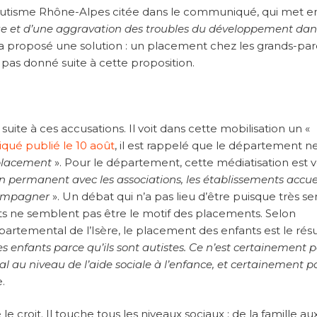
utisme Rhône-Alpes citée dans le communiqué, qui met e
e et d’une aggravation des troubles du développement dan
e a proposé une solution : un placement chez les grands-pa
 pas donné suite à cette proposition.
suite à ces accusations. Il voit dans cette mobilisation un «
ué publié le 10 août
, il est rappelé que le département ne
 placement
». Pour le département, cette médiatisation est 
en permanent avec les associations, les établissements accue
ccompagner
». Un débat qui n’a pas lieu d’être puisque très se
nts ne semblent pas être le motif des placements. Selon
partemental de l’Isère, le placement des enfants est le résu
s enfants parce qu’ils sont autistes. Ce n’est certainement p
 au niveau de l’aide sociale à l’enfance, et certainement p
e.
croit. Il touche tous les niveaux sociaux : de la famille au