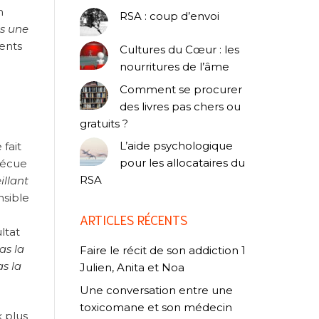
n
RSA : coup d’envoi
s une
rents
Cultures du Cœur : les
nourritures de l’âme
Comment se procurer
des livres pas chers ou
gratuits ?
L’aide psychologique
 fait
pour les allocataires du
vécue
RSA
illant
nsible
ARTICLES RÉCENTS
ltat
as la
Faire le récit de son addiction 1
as la
Julien, Anita et Noa
Une conversation entre une
toxicomane et son médecin
x plus