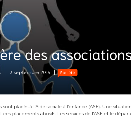
lère des association
ul
3 septembre 2015
Société
 sont placés à l’Aide sociale à l’enfance (ASE). Une situatio
t ces placements abusifs. Les services de l’ASE et le dépa