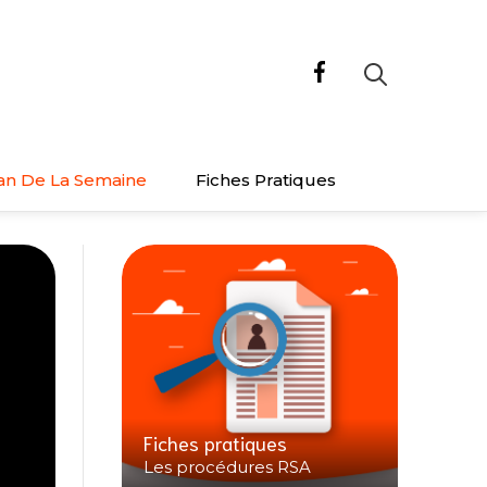
an De La Semaine
Fiches Pratiques
Fiches pratiques
Les procédures RSA