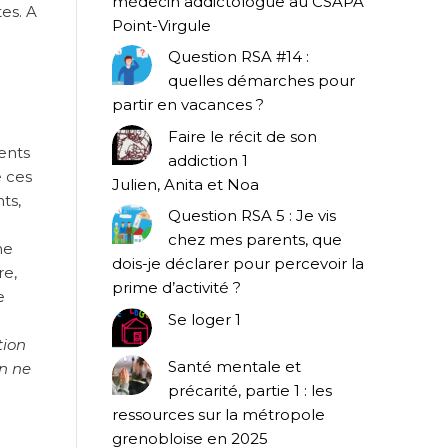
médecin addictologue au CSAPA
tes. A
Point-Virgule
Question RSA #14 :
quelles démarches pour
partir en vacances ?
Faire le récit de son
ents
addiction 1
e ces
Julien, Anita et Noa
ts,
Question RSA 5 : Je vis
chez mes parents, que
ne
dois-je déclarer pour percevoir la
re,
prime d’activité ?
e
Se loger 1
tion
Santé mentale et
on ne
précarité, partie 1 : les
ressources sur la métropole
grenobloise en 2025