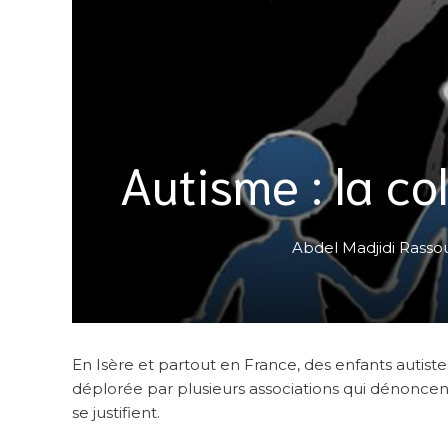
Autisme : la co
Abdel Madjidi Rasso
En Isère et partout en France, des enfants autistes
déplorée par plusieurs associations qui dénoncen
se justifient.