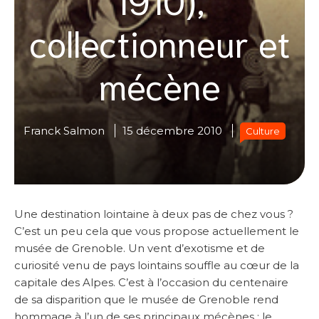
collectionneur et
mécène
Franck Salmon
15 décembre 2010
Culture
Une destination lointaine à deux pas de chez vous ?
C’est un peu cela que vous propose actuellement le
musée de Grenoble. Un vent d’exotisme et de
curiosité venu de pays lointains souffle au cœur de la
capitale des Alpes. C’est à l’occasion du centenaire
de sa disparition que le musée de Grenoble rend
hommage à l’un de ses principaux mécènes : le