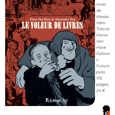
livres
de
Alessa
ndro
Tota et
Pierre
Van
Hove
Édition
s
Futuro
polis
176
pages,
24 €
PR