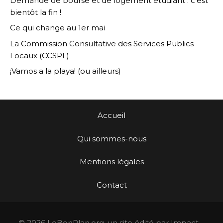
Demande de bourse et de logement étudiant : c’est
bientôt la fin !
Ce qui change au 1er mai
La Commission Consultative des Services Publics
Locaux (CCSPL)
¡Vamos a la playa! (ou ailleurs)
Accueil
Qui sommes-nous
Mentions légales
Contact
© 2026 LeBonPlan.org, un site édité par Impact –