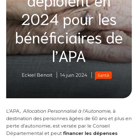
2024 pour les
bénéficiaires de
l’APA
Eckiel Benoit
14 juin 2024
Santé
L’APA,
Allocation Personnalisé à l’Autonomie,
à
destination des personnes âgées de 60 ans et plus en
perte d’autonomie, est versée par le Conseil
Départemental et peut
financer les dépenses