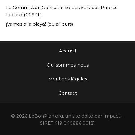
La Commission Consultative des Services Publics
Locaux (CCSPL)
¡Vamos a la playa! (ou ailleurs)
Accueil
Qui sommes-nous
Mentions légales
Contact
© 2026 LeBonPlan.org, un site édité par Impact –
SIRET 419 040886 00121