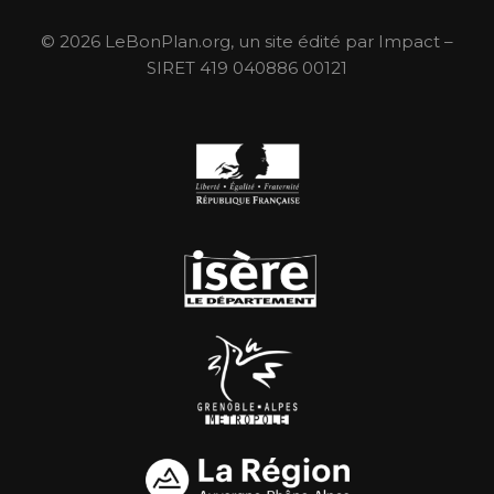
© 2026 LeBonPlan.org, un site édité par Impact –
SIRET 419 040886 00121