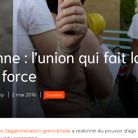
ne : l’union qui fait l
force
oy
2 mai 2016
Société
de l’agglomération grenobloise
a redonné du pouvoir d’agir