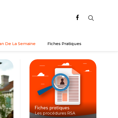
an De La Semaine
Fiches Pratiques
Fiches pratiques
Les procédures RSA