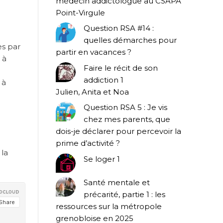
médecin addictologue au CSAPA
Point-Virgule
Question RSA #14 :
quelles démarches pour
es par
partir en vacances ?
 à
Faire le récit de son
addiction 1
 à
Julien, Anita et Noa
Question RSA 5 : Je vis
chez mes parents, que
dois-je déclarer pour percevoir la
prime d’activité ?
 la
Se loger 1
Santé mentale et
précarité, partie 1 : les
ressources sur la métropole
grenobloise en 2025