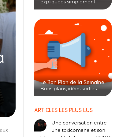
expliquées simplement
a
Le Bon Plan de la Semaine
Bons plans, idées sorties...
ARTICLES LES PLUS LUS
Une conversation entre
 aux
une toxicomane et son