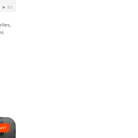
lles,
es
ANT