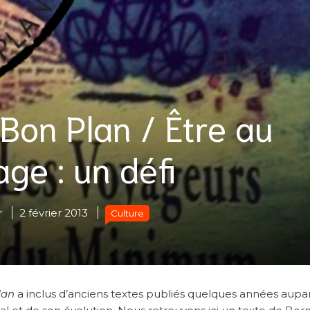
Bon Plan / Être au
ge : un défi
r
2 février 2013
Culture
lan
a inclus d’anciens textes publiés quelques années aupa