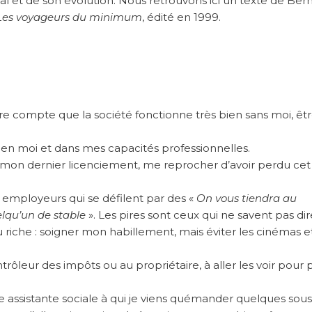
rnal et de son évolution. Nous retrouvons ici un texte de Ber
Les voyageurs du minimum
, édité en 1999.
re compte que la société fonctionne très bien sans moi, êt
en moi et dans mes capacités professionnelles.
e mon dernier licenciement, me reprocher d’avoir perdu cet
 employeurs qui se défilent par des «
On vous tiendra au
lqu’un de stable
». Les pires sont ceux qui ne savent pas dir
 riche : soigner mon habillement, mais éviter les cinémas et
trôleur des impôts ou au propriétaire, à aller les voir pour 
assistante sociale à qui je viens quémander quelques sous