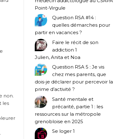
nard
médecin addictologue au CSAPA
Point-Virgule
Question RSA #14 :
quelles démarches pour
partir en vacances ?
Faire le récit de son
addiction 1
re
Julien, Anita et Noa
Question RSA 5 : Je vis
chez mes parents, que
dois-je déclarer pour percevoir la
prime d’activité ?
e non.
Santé mentale et
 les
précarité, partie 1 : les
ressources sur la métropole
pleurer
grenobloise en 2025
Se loger 1
.