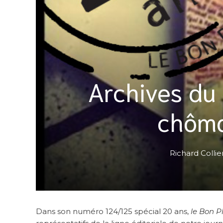
Archives du 
chôma
Richard Collie
Dans son numéro 124/125 spécial 20 ans,
le Bon P