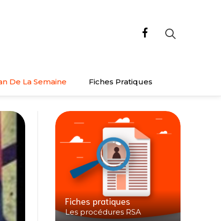
an De La Semaine
Fiches Pratiques
Fiches pratiques
Les procédures RSA