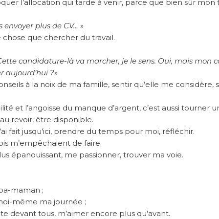
quer l’allocation qui tarde à venir, parce que bien sûr mon
s envoyer plus de CV…
»
e chose que chercher du travail.
Cette candidature-là va marcher, je le sens. Oui, mais mon
r aujourd’hui ?
»
onseils à la noix de ma famille, sentir qu’elle me considère, 
ité et l’angoisse du manque d’argent, c’est aussi tourner u
au revoir, être disponible.
ai fait jusqu’ici, prendre du temps pour moi, réfléchir.
ois m’empêchaient de faire.
lus épanouissant, me passionner, trouver ma voie.
apa-maman ;
 moi-même ma journée ;
te devant tous, m’aimer encore plus qu’avant.