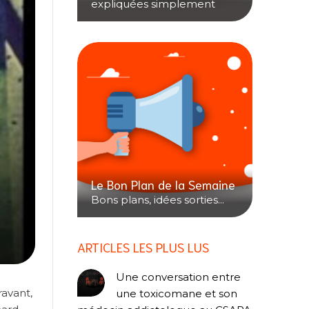
expliquées simplement
Le Bon Plan de la Semaine
Bons plans, idées sorties...
ARTICLES LES PLUS LUS
Une conversation entre
ravant,
une toxicomane et son