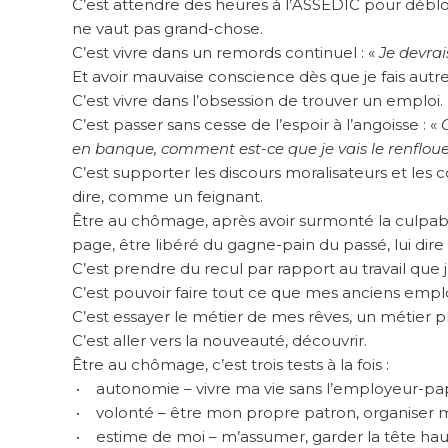
C’est attendre des heures à l’ASSEDIC pour déblo
ne vaut pas grand-chose.
C’est vivre dans un remords continuel : «
Je devrai
Et avoir mauvaise conscience dès que je fais autr
C’est vivre dans l’obsession de trouver un emploi.
C’est passer sans cesse de l’espoir à l’angoisse : «
en banque, comment est-ce que je vais le renfloue
C’est supporter les discours moralisateurs et les c
dire, comme un feignant.
Être au chômage, après avoir surmonté la culpabil
page, être libéré du gagne-pain du passé, lui dire 
C’est prendre du recul par rapport au travail que j’
C’est pouvoir faire tout ce que mes anciens empl
C’est essayer le métier de mes rêves, un métier p
C’est aller vers la nouveauté, découvrir.
Être au chômage, c’est trois tests à la fois :
• autonomie – vivre ma vie sans l’employeur-p
• volonté – être mon propre patron, organiser
• estime de moi – m’assumer, garder la tête hau