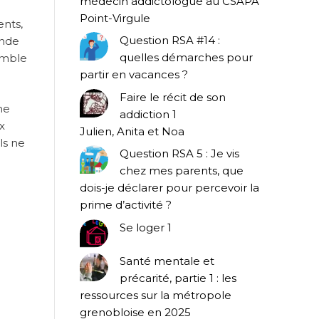
médecin addictologue au CSAPA
Point-Virgule
ents,
Question RSA #14 :
onde
quelles démarches pour
emble
partir en vacances ?
Faire le récit de son
me
addiction 1
x
Julien, Anita et Noa
ls ne
Question RSA 5 : Je vis
chez mes parents, que
dois-je déclarer pour percevoir la
prime d’activité ?
Se loger 1
Santé mentale et
précarité, partie 1 : les
ressources sur la métropole
grenobloise en 2025