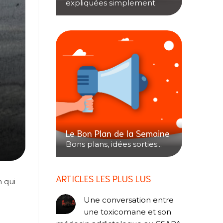
expliquées simplement
Le Bon Plan de la Semaine
Bons plans, idées sorties...
ARTICLES LES PLUS LUS
 qui
Une conversation entre
une toxicomane et son