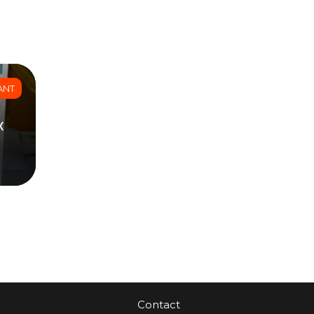
ANT
x
Contact