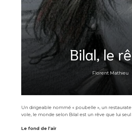
Bilal, le 
Florent Mathieu
Un dirigeable nommé « poubelle », un restaurate
vole, le monde selon Bilal est un rêve que lui seul 
Le fond de l’air