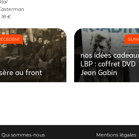
ilal
 Casterman
 18 €
RÉCÉDENT
SUIV
nos idées cadeau
LBP : coffret DVD
Isère au front
Jean Gabin
Qui sommes-nous
Mentions légales