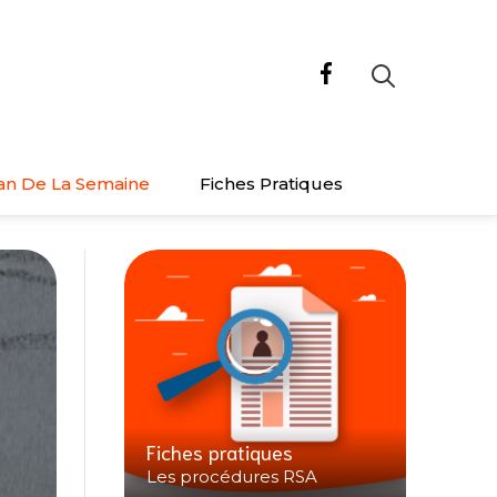
an De La Semaine
Fiches Pratiques
Fiches pratiques
Les procédures RSA