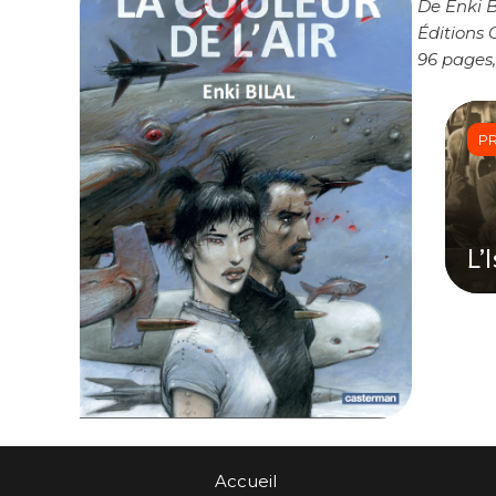
De Enki B
Éditions
96 pages,
P
L’
Accueil