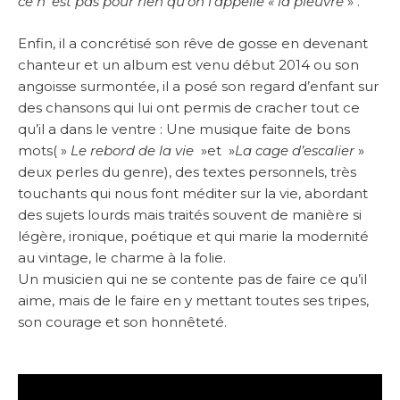
ce n ‘est pas pour rien qu’on l’appelle « la pieuvre
» .
Enfin, il a concrétisé son rêve de gosse en devenant
chanteur et un album est venu début 2014 ou son
angoisse surmontée, il a posé son regard d’enfant sur
des chansons qui lui ont permis de cracher tout ce
qu’il a dans le ventre : Une musique faite de bons
mots( »
Le rebord de la vie
»et »
La cage d’escalier
»
deux perles du genre), des textes personnels, très
touchants qui nous font méditer sur la vie, abordant
des sujets lourds mais traités souvent de manière si
légère, ironique, poétique et qui marie la modernité
au vintage, le charme à la folie.
Un musicien qui ne se contente pas de faire ce qu’il
aime, mais de le faire en y mettant toutes ses tripes,
son courage et son honnêteté.