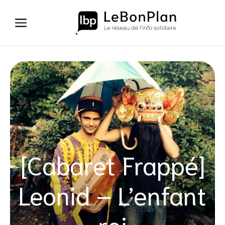
Aller
au
contenu
[Cabaret Frappé]
Leonid – L’enfant
roi