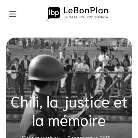
Aller
au
contenu
Chili, la justice et
la mémoire