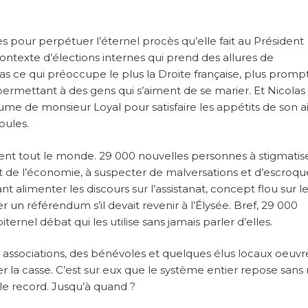
res pour perpétuer l’éternel procès qu’elle fait au Président
ontexte d’élections internes qui prend des allures de
as ce qui préoccupe le plus la Droite française, plus promp
 permettant à des gens qui s’aiment de se marier. Et Nicolas
e de monsieur Loyal pour satisfaire les appétits de son ai
oules.
nt tout le monde. 29 000 nouvelles personnes à stigmatise
de l’économie, à suspecter de malversations et d’escroqu
 alimenter les discours sur l’assistanat, concept flou sur l
 un référendum s’il devait revenir à l’Élysée. Bref, 29 000
rnel débat qui les utilise sans jamais parler d’elles.
s associations, des bénévoles et quelques élus locaux oeuvr
er la casse. C’est sur eux que le système entier repose sa
 le record. Jusqu’à quand ?