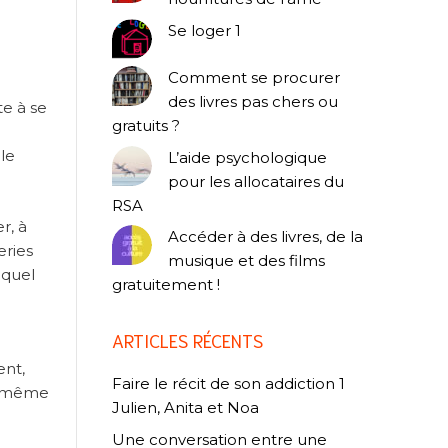
Se loger 1
Comment se procurer
des livres pas chers ou
te à se
gratuits ?
le
L’aide psychologique
pour les allocataires du
RSA
r, à
Accéder à des livres, de la
eries
musique et des films
equel
gratuitement !
ARTICLES RÉCENTS
ent,
Faire le récit de son addiction 1
ns même
Julien, Anita et Noa
Une conversation entre une