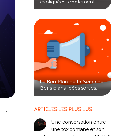
expliquées simplement
Le Bon Plan de la Semaine
Bons plans, idées sorties...
ARTICLES LES PLUS LUS
les
Une conversation entre
une toxicomane et son