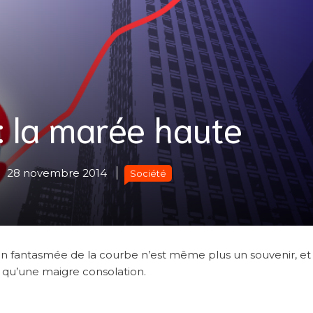
 la marée haute
28 novembre 2014
Société
sion fantasmée de la courbe n’est même plus un souvenir, et 
 qu’une maigre consolation.