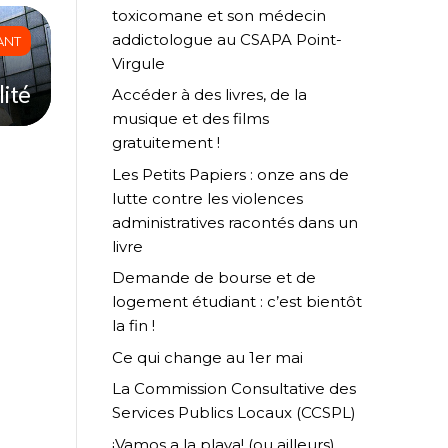
toxicomane et son médecin
addictologue au CSAPA Point-
ANT
Virgule
lité
Accéder à des livres, de la
musique et des films
gratuitement !
Les Petits Papiers : onze ans de
lutte contre les violences
administratives racontés dans un
livre
Demande de bourse et de
logement étudiant : c’est bientôt
la fin !
Ce qui change au 1er mai
La Commission Consultative des
Services Publics Locaux (CCSPL)
¡Vamos a la playa! (ou ailleurs)