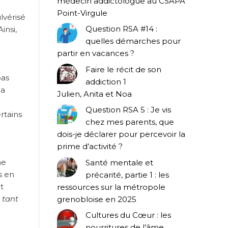
médecin addictologue au CSAPA
Point-Virgule
lvérisé
Question RSA #14 :
insi,
quelles démarches pour
partir en vacances ?
Faire le récit de son
bas
addiction 1
la
Julien, Anita et Noa
Question RSA 5 : Je vis
rtains
chez mes parents, que
dois-je déclarer pour percevoir la
prime d’activité ?
ne
Santé mentale et
s en
précarité, partie 1 : les
t
ressources sur la métropole
tant
grenobloise en 2025
Cultures du Cœur : les
nourritures de l’âme