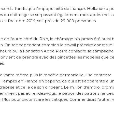
ecords. Tandis que l’impopularité de François Hollande a pu
fres du chômage se surpassent également mois après mois. A
ois d’octobre 2014, soit près de 29 000 personnes
 de l’autre côté du Rhin, le chômage n’a jamais été aussi 
on. On sait cependant combien le travail précaire constitue 
À l’heure où la Fondation Abbé Pierre consacre sa campagne
il convient de prendre avec des pincettes les modèles que ce
es.
ne vante même plus le modèle germanique, il se contente
e l’emploi en France en dépend, ce qui est s’apparente à u
reprise et celle de son dirigeant. Le million d’emploi promi
demment pas au rendez-vous, le patron des patrons ne peu
s pour circonscrire les critiques. Comme disait l’autre : «