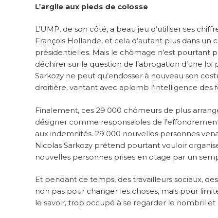
L’argile aux pieds de colosse
L’UMP, de son côté, a beau jeu d’utiliser ses chiff
François Hollande, et cela d’autant plus dans un c
présidentielles. Mais le chômage n’est pourtant p
déchirer sur la question de l’abrogation d’une loi
Sarkozy ne peut qu’endosser à nouveau son costum
droitière, vantant avec aplomb l’intelligence des f
Finalement, ces 29 000 chômeurs de plus arrange
désigner comme responsables de l’effondrement 
aux indemnités. 29 000 nouvelles personnes venant
Nicolas Sarkozy prétend pourtant vouloir organiser
nouvelles personnes prises en otage par un sempite
Et pendant ce temps, des travailleurs sociaux, de
non pas pour changer les choses, mais pour limit
le savoir, trop occupé à se regarder le nombril et