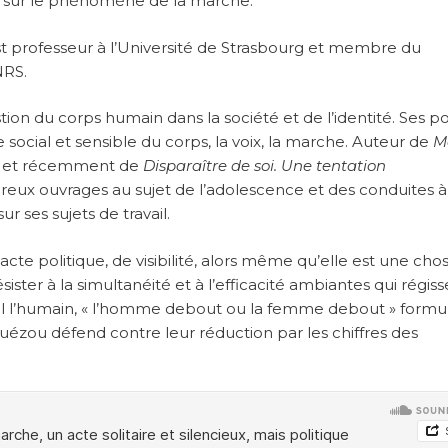
er sur le phénomène de la marche.
t professeur à l’Université de Strasbourg et membre du
NRS.
tion du corps humain dans la société et de l’identité. Ses po
e social et sensible du corps, la voix, la marche. Auteur de
M
2) et récemment de
Disparaître de soi. Une tentation
breux ouvrages au sujet de l’adolescence et des conduites à
ur ses sujets de travail.
te politique, de visibilité, alors même qu’elle est une cho
résister à la simultanéité et à l’efficacité ambiantes qui régis
ril l’humain, « l’homme debout ou la femme debout » formu
Guézou défend contre leur réduction par les chiffres des