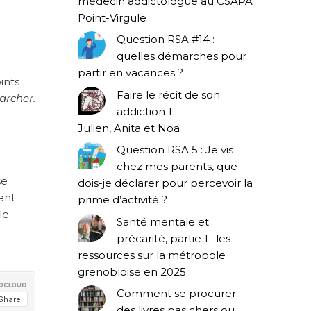
médecin addictologue au CSAPA
Point-Virgule
Question RSA #14 :
quelles démarches pour
partir en vacances ?
ints
Faire le récit de son
archer.
addiction 1
Julien, Anita et Noa
Question RSA 5 : Je vis
chez mes parents, que
se
dois-je déclarer pour percevoir la
sent
prime d’activité ?
le
Santé mentale et
précarité, partie 1 : les
ressources sur la métropole
grenobloise en 2025
Comment se procurer
des livres pas chers ou