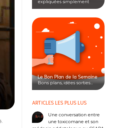
expliquées simplement
Le Bon Plan de la Semaine
Bons plans, idées sorties...
ARTICLES LES PLUS LUS
Une conversation entre
é.
une toxicomane et son