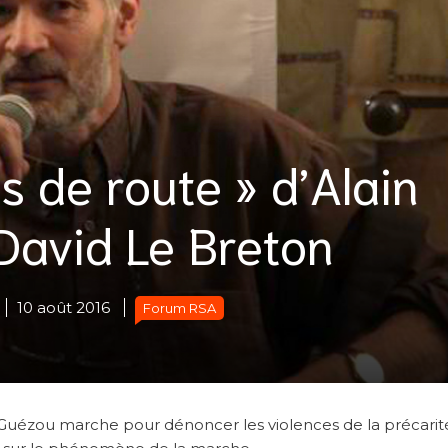
 de route » d’Alain
David Le Breton
10 août 2016
Forum RSA
n Guézou marche pour dénoncer les violences de la précarit