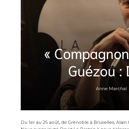
« Compagnons
Guézou : 
Anne Marchal
Du 1er au 25 août, de Grenoble à Bruxelles, Alai