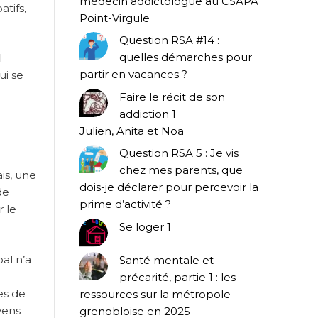
médecin addictologue au CSAPA
tifs,
Point-Virgule
Question RSA #14 :
quelles démarches pour
l
partir en vacances ?
ui se
Faire le récit de son
addiction 1
Julien, Anita et Noa
Question RSA 5 : Je vis
chez mes parents, que
is, une
dois-je déclarer pour percevoir la
de
prime d’activité ?
r le
Se loger 1
pal n’a
Santé mentale et
précarité, partie 1 : les
es de
ressources sur la métropole
yens
grenobloise en 2025