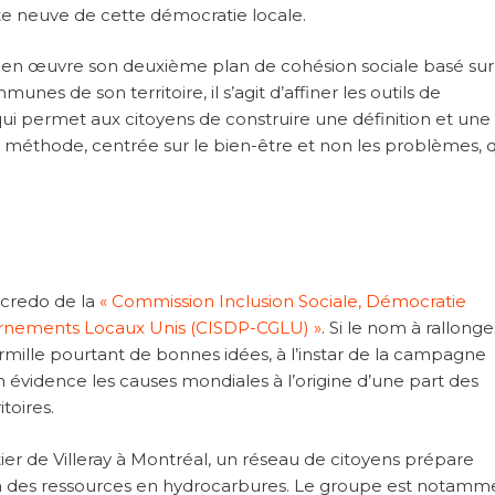
oute neuve de cette démocratie locale.
 en œuvre son deuxième plan de cohésion sociale basé sur
es de son territoire, il s’agit d’affiner les outils de
ui permet aux citoyens de construire une définition et une g
ne méthode, centrée sur le bien-être et non les problèmes, q
 credo de la
« Commission Inclusion Sociale, Démocratie
vernements Locaux Unis (CISDP-CGLU) »
. Si le nom à rallonge
rmille pourtant de bonnes idées, à l’instar de la campagne
n évidence les causes mondiales à l’origine d’une part des
toires.
rtier de Villeray à Montréal, un réseau de citoyens prépare
tion des ressources en hydrocarbures. Le groupe est notamm