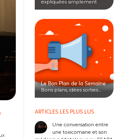
expliquées simplement
Le Bon Plan de la Semaine
Bons plans, idées sorties...
ARTICLES LES PLUS LUS
e
Une conversation entre
une toxicomane et son
ux