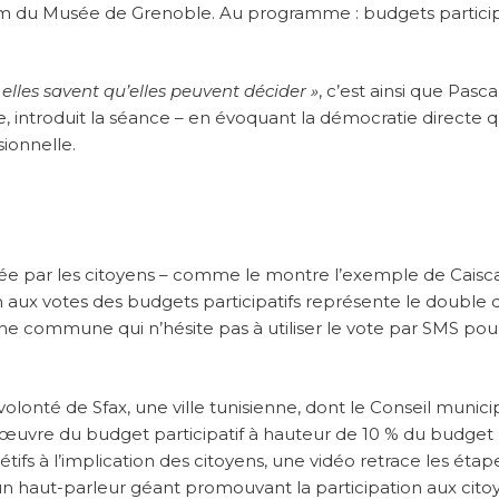
um du Musée de Grenoble. Au programme : budgets participa
 elles savent qu’elles peuvent décider »
, c’est ainsi que Pasca
e, introduit la séance – en évoquant la démocratie directe q
ionnelle.
itée par les citoyens – comme le montre l’exemple de Caisca
ion aux votes des budgets participatifs représente le double 
Une commune qui n’hésite pas à utiliser le vote par SMS pou
volonté de Sfax, une ville tunisienne, dont le Conseil munici
n œuvre du budget participatif à hauteur de 10 % du budget
étifs à l’implication des citoyens, une vidéo retrace les étap
’un haut-parleur géant promouvant la participation aux cito