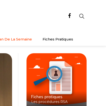
an De La Semaine
Fiches Pratiques
Fiches pratiques
Les procédures RSA