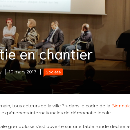
ie en chantier
y
16 mars 2017
Société
ain, tous acteurs de la ville ? » dans le cadre de la
Biennal
s expériences internationales de démocratie locale.
nale grenobloise s’est ouverte sur une table ronde dédiée a