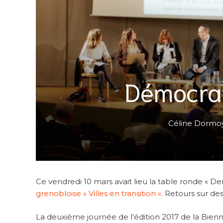
Démocrat
Céline Dormo
Ce vendredi 10 mars avait lieu la table ronde « Dem
grenobloise « Villes en transition »
. Retours sur de
La deuxième journée de l’édition 2017 de la Bien