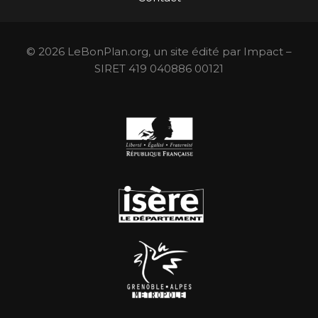
© 2026 LeBonPlan.org, un site édité par Impact –
SIRET 419 040886 00121