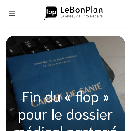
Aller
au
contenu
Fin du « flop »
pour le dossier
médical partagé