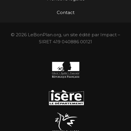
Contact
© 2026 LeBonPlan.org, un site édité par Impact –
SIRET 419 040886 00121