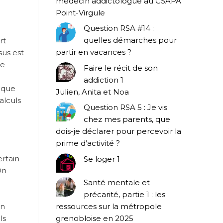
médecin addictologue au CSAPA
Point-Virgule
Question RSA #14 :
quelles démarches pour
rt
partir en vacances ?
sus est
le
Faire le récit de son
addiction 1
gique
Julien, Anita et Noa
alculs
Question RSA 5 : Je vis
chez mes parents, que
dois-je déclarer pour percevoir la
prime d’activité ?
ertain
Se loger 1
On
Santé mentale et
précarité, partie 1 : les
en
ressources sur la métropole
ls
grenobloise en 2025