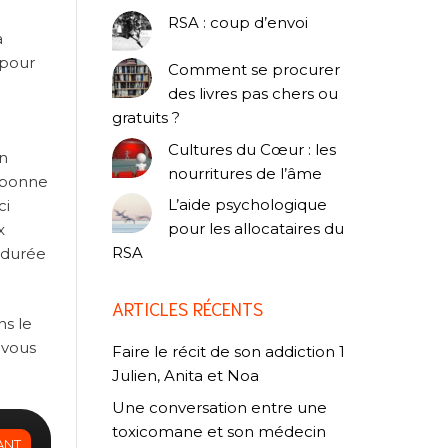
RSA : coup d’envoi
a
 pour
Comment se procurer
des livres pas chers ou
gratuits ?
Cultures du Cœur : les
un
nourritures de l’âme
e bonne
L’aide psychologique
ci
pour les allocataires du
x
RSA
e durée
ARTICLES RÉCENTS
ns le
-vous
Faire le récit de son addiction 1
Julien, Anita et Noa
Une conversation entre une
toxicomane et son médecin
ANT