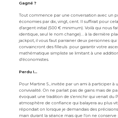
Gagné ?
Tout commence par une conversation avec un proc
économies par dix, vingt, cent. Il suffirait pour 
d’argent initial (500 € minimum). Voilà qui nous fa
identique, seul le nom change)… à la dernière pla
jackpot, il vous faut parrainer deux personnes qui 
convaincront des filleuls pour garantir votre asce
mathématique simpliste se limitant à une addition
d’économistes.
Perdu !…
Pour Martine S., invitée par un ami à participer à u
convivialité. On ne parlait pas de gains mais de pa
évoquait une tradition de s’enrichir qui venait du 
atmosphère de confiance qui balayera au plus vite 
répondait on lorsque je demandais des précision
main durant la séance mais que l’on ne conserve 