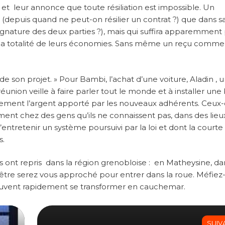
et leur annonce que toute résiliation est impossible. Un
nu (depuis quand ne peut-on résilier un contrat ?) que dans s
ignature des deux parties ?), mais qui suffira apparemment
’à la totalité de leurs économies. Sans même un reçu comme
e son projet. » Pour Bambi, l’achat d’une voiture, Aladin , 
éunion veille à faire parler tout le monde et à installer un
ement l’argent apporté par les nouveaux adhérents. Ceux-
ent chez des gens qu’ils ne connaissent pas, dans des lieu
ntretenir un système poursuivi par la loi et dont la court
s.
ont repris dans la région grenobloise : en Matheysine, da
–être serez vous approché pour entrer dans la roue. Méfiez
euvent rapidement se transformer en cauchemar.
SUIV