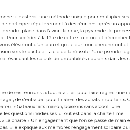
he : il existerait une méthode unique pour multiplier ses
cela de participer régulièrement à des réunions après un appo
it prendre place dans l’avion, la roue, la pyramide (le proces
ce. Pour accéder à la tête de cette structure et décrocher 
vous élèveront d’un cran et qui, à leur tour, chercheront et
nsion vers le pactole. La clé de la réussite ?Une pseudo-lo
 et évacuant les calculs de probabilités courants dans les c
ne de ses réunions , « tout était fait pour faire régner une c
rtager, de s’entraider pour finaliser des achats importants. 
Pérou.. » Gâteaux faits maison, boissons sans alcool : une
les questions insidieuses. « Tout est dans la charte ! me
s. » La charte ? Un engagement que l’on se passe de main 
pas. Elle explique aux membres l’engagement solidaire qu’i