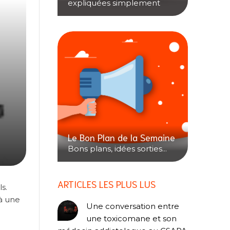
expliquées simplement
Le Bon Plan de la Semaine
Bons plans, idées sorties...
ARTICLES LES PLUS LUS
s.
 à une
Une conversation entre
une toxicomane et son