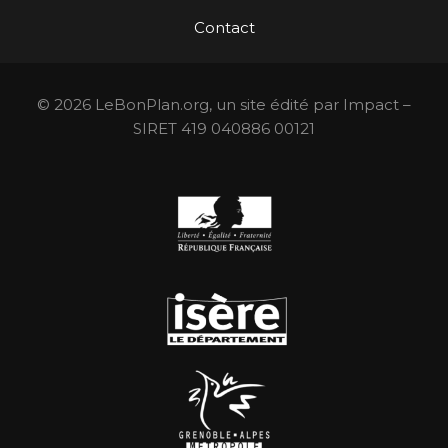
Contact
© 2026 LeBonPlan.org, un site édité par Impact –
SIRET 419 040886 00121