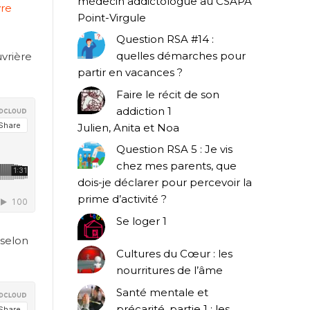
médecin addictologue au CSAPA
vre
Point-Virgule
Question RSA #14 :
quelles démarches pour
uvrière
partir en vacances ?
Faire le récit de son
addiction 1
Julien, Anita et Noa
Question RSA 5 : Je vis
chez mes parents, que
dois-je déclarer pour percevoir la
prime d’activité ?
Se loger 1
 selon
Cultures du Cœur : les
nourritures de l’âme
Santé mentale et
précarité, partie 1 : les