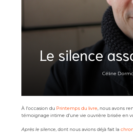
Le silence ass
Céline Dorm
À l’occasion du
Printemps du livre
, nous avons r
témoignage intime d’une vie ouvrière brisée en vo
Après le silence
, dont nous avions déjà fait la
chron