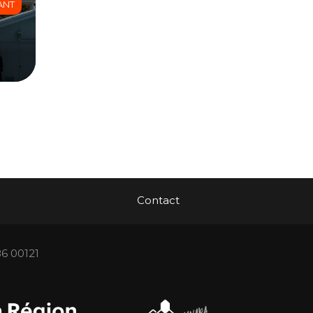
ANT
Contact
86 00121