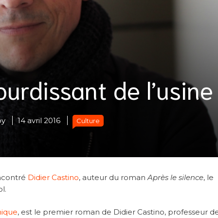
ourdissant de l’usine
oy
14 avril 2016
Culture
encontré
Didier Castino
, auteur du roman
Après le silence
, le
l.
ique
, est le premier roman de Didier Castino, professeur d