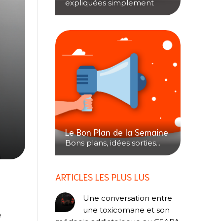
expliquées simplement
Le Bon Plan de la Semaine
Bons plans, idées sorties...
ARTICLES LES PLUS LUS
Une conversation entre
une toxicomane et son
e