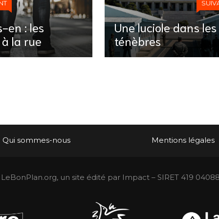
NT
SUIV
-en : les
Une luciole dans les
à la rue
ténèbres
Qui sommes-nous
Mentions légales
LeBonPlan.org, un site édité par Impact – SIRET 419 0408