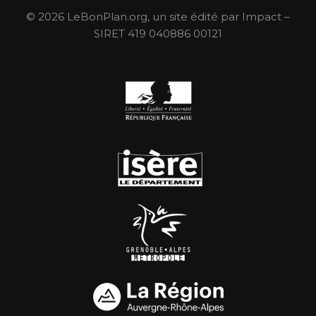
© 2026 LeBonPlan.org, un site édité par Impact –
SIRET 419 040886 00121