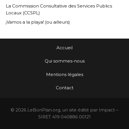
La Commission Consultative des Services Publics
Locaux (CCSPL)
¡Vamos a la playa! (ou ailleurs)
Accueil
Qui sommes-nous
Mentions légales
Contact
© 2026 LeBonPlan.org, un site édité par Impact –
SIRET 419 040886 00121