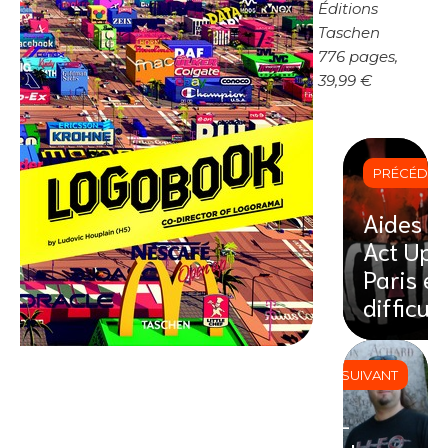
Éditions
Taschen
776 pages,
39,99 €
PRÉCÉDEN
Aides e
Act Up
Paris e
difficult
SUIVANT
Jean-