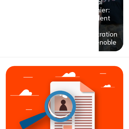
Pascal
Fournier:
un talent
de
l’illustration
à Grenoble