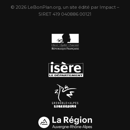
© 2026 LeBonPlan.org, un site édité par Impact –
SIRET 419 040886 00121