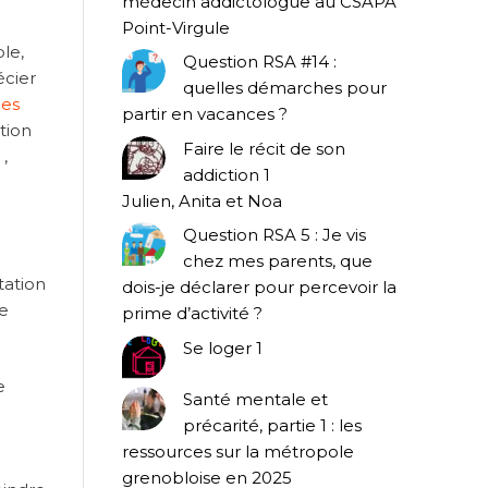
médecin addictologue au CSAPA
Point-Virgule
le,
Question RSA #14 :
écier
quelles démarches pour
ues
partir en vacances ?
ation
Faire le récit de son
 ,
addiction 1
Julien, Anita et Noa
Question RSA 5 : Je vis
chez mes parents, que
étation
dois-je déclarer pour percevoir la
e
prime d’activité ?
Se loger 1
e
Santé mentale et
précarité, partie 1 : les
ressources sur la métropole
grenobloise en 2025