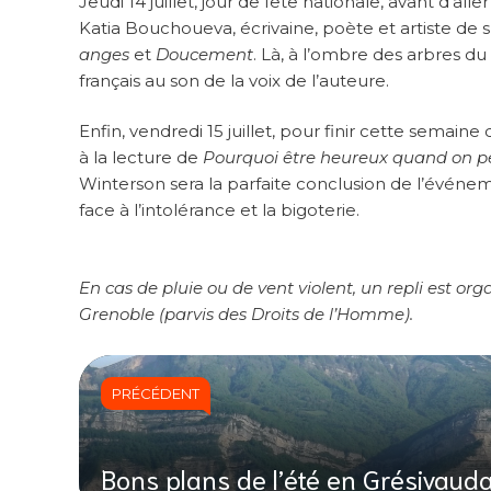
Jeudi 14 juillet, jour de fête nationale, avant d’a
Katia Bouchoueva, écrivaine, poète et artiste d
anges
et
Doucement
. Là, à l’ombre des arbres du
français au son de la voix de l’auteure.
Enfin, vendredi 15 juillet, pour finir cette semaine 
à la lecture de
Pourquoi être heureux quand on p
Winterson sera la parfaite conclusion de l’événem
face à l’intolérance et la bigoterie.
En cas de pluie ou de vent violent, un repli est org
Grenoble (parvis des Droits de l’Homme).
PRÉCÉDENT
Bons plans de l’été en Grésivaud