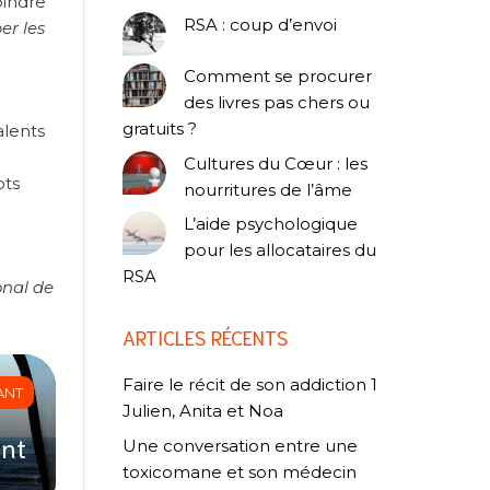
oindre
RSA : coup d’envoi
er les
Comment se procurer
des livres pas chers ou
gratuits ?
alents
Cultures du Cœur : les
ots
nourritures de l’âme
L’aide psychologique
pour les allocataires du
RSA
onal de
ARTICLES RÉCENTS
Faire le récit de son addiction 1
ANT
Julien, Anita et Noa
ent
Une conversation entre une
toxicomane et son médecin