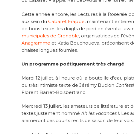
du Cabaret Frappé. Rendez-vous entre 18h et 19h 
Cette année encore, les Lectures à la Roseraie po
aux sein du
Cabaret Frappé
, maintenant entièreme
de bons textes les doigts de pied en éventail avant
municipales de Grenoble
, organisatrices de l’évé
Anagramme
et Katia Bouchoueva, préconisent de
chaises longues fournies.
Un programme poétiquement très chargé
Mardi 12 juillet, à l’heure où la bouteille d’eau plate
du très intimiste texte de Jérémy Buclon
Confess
Florent Barret-Boisbertrand.
Mercredi 13 juillet, les amateurs de littérature 
textes justement nommé
Ah les vacances !
. Les 
animeront ces courts récits de saison de leur voix.