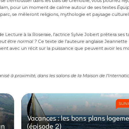
ller se trémousser dans les bals de Grenoble, vous pourrez rej
e slam, pour un moment de calme autour de ses textes
Équip
 parc, se mêleront religions, mythologie et paysage culturel
de Lecture à la Roseraie, l’actrice Sylvie Jobert prêtera ses t
eut être normal ?
Ce texte de l’auteure anglaise Jeannette
ent avec un récit sur la puissance que peuvent avoir les m
anisé à proximité, dans les salons de la Maison de l’Internati
SUIV
Vacances : les bons plans logem
an
(épisode 2)