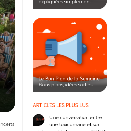
expliquées simplement
Le Bon Plan de la Semaine
Bons plans, idées sorties...
ARTICLES LES PLUS LUS
Une conversation entre
oncerts
une toxicomane et son