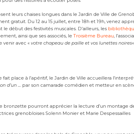
pour des histoires à écouter posés.
sent leurs chaises longues dans le Jardin de Ville de Grenob
nt gratuit. Du 12 au 15 juillet, entre 18h et 19h, venez appr
 le début des festivités muscales. D’ailleurs, les
bibliothèq
nement, ainsi que ses associés, le
Troisième Bureau
, l’associ
 venir avec «
votre chapeau de paille et vos lunettes noires
«
 fait place à l’apéritif, le Jardin de Ville accueillera l’interpr
ion d’un …
par son camarade comédien et metteur en scèn
et de bronzette pourront apprécier la lecture d’un montage d
actrices grenobloises Solenn Monier et Marie Despessailles