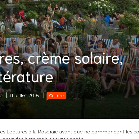
res, crème solaire,
ttérature
z
11 juillet 2016
Culture
ille les Lectures à la Roseraie avant que ne commencent les c