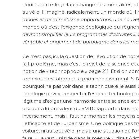
Pour lui, en effet, il faut changer les mentalités,
au vélo. Il imagine, radicalement, un monde où il n
modes et de mimétisme apparaîtrons, une nouve
monde où c’est l’exigence écologique qui règnera su
devront simplifier leurs programmes d’activités
». 
véritable changement de paradigme dans les mani
Ce n’est pas, ici, la question de l’évolution de no
fait problème, mais c’est le rejet de la science et
notion de « technophobie » page 211. Et si on c
technique est abordée a priori négativement. Si l
pourquoi ne pas voir dans la technique elle aussi
l’écologie devrait respecter l’espèce technologique
légitime d’exiger une harmonie entre science et n
discours du président du SMTC rapporté dans nos c
inversement, mais il faut harmoniser les moyens de
l’efficacité et de l’urbanisme. Une politique des t
voiture, ni au tout vélo, mais à une situation où 
faire. « La vertu réside dans la mesure », disait Aris