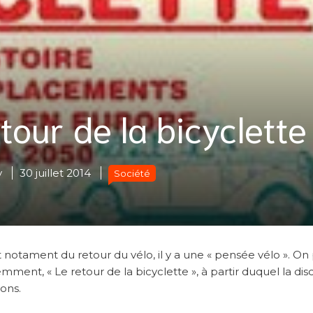
etour de la bicyclette
y
30 juillet 2014
Société
t notament du retour du vélo, il y a une « pensée vélo ». On
ment, « Le retour de la bicyclette », à partir duquel la dis
ons.