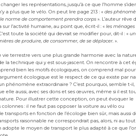
 et changer les représentations, jusqu’à ce que l’homme s’iden
’y a plus que le vélo. On peut lire page 213 : «
des phénomè
lle norme de comportement prendra corps
». L’auteur rêve 
r l’activité humaine, au point que, écrit-il : «
les ménages
C’est toute la société qui devrait se modifier pour, dit-il : «
un
ères de produire, de consommer, de se déplacer.
».
tre vie terrestre vers une plus grande harmonie avec la natur
 de la technique qui y est sous-jascent. On rencontre à cet é
omprend bien les motifs écologiques, on comprend mal pour
’argument écologique est le respect de ce qui existe par na
 un phénomène extraordinaire ? C’est pourquoi, semble t-il,
 elle aussi, avec ses dons et ses œuvres, même si il est tout
ature. Pour illustrer cette conception, on peut évoquer le
olonnes : il ne faut pas opposer la voiture au vélo ou
 transports en fonction de l’écologie bien sûr, mais aussi 
ransports raisonnable ne correspondrait pas, alors, ni au tout
l’on adopte le moyen de transport le plus adapté à ce que l’o
tote.