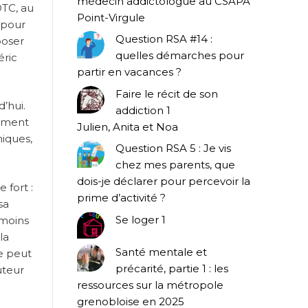
médecin addictologue au CSAPA
DTC, au
Point-Virgule
e pour
Question RSA #14 :
poser
quelles démarches pour
éric
partir en vacances ?
Faire le récit de son
’hui.
addiction 1
omment
Julien, Anita et Noa
miques,
Question RSA 5 : Je vis
chez mes parents, que
dois-je déclarer pour percevoir la
 fort :
prime d’activité ?
sa
Se loger 1
 moins
la
Santé mentale et
ne peut
précarité, partie 1 : les
uteur
ressources sur la métropole
grenobloise en 2025