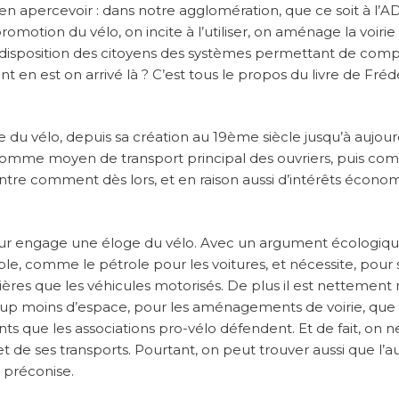
 s’en apercevoir : dans notre agglomération, que ce soit à l’A
romotion du vélo, on incite à l’utiliser, on aménage la voiri
la disposition des citoyens des systèmes permettant de com
nt en est on arrivé là ? C’est tous le propos du livre de Fréd
 du vélo, depuis sa création au 19ème siècle jusqu’à aujourd
omme moyen de transport principal des ouvriers, puis c
ontre comment dès lors, et en raison aussi d’intérêts écono
teur engage une éloge du vélo. Avec un argument écologique
le, comme le pétrole pour les voitures, et nécessite, pour 
res que les véhicules motorisés. De plus il est nettement
oup moins d’espace, pour les aménagements de voirie, que 
ts que les associations pro-vélo défendent. Et de fait, on 
 et de ses transports. Pourtant, on peut trouver aussi que l’a
l préconise.