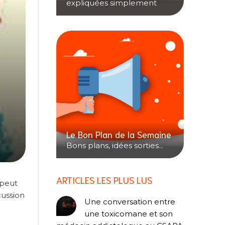
expliquées simplement
Le Bon Plan de la Semaine
Bons plans, idées sorties...
ARTICLES LES PLUS LUS
 peut
cussion
Une conversation entre
une toxicomane et son