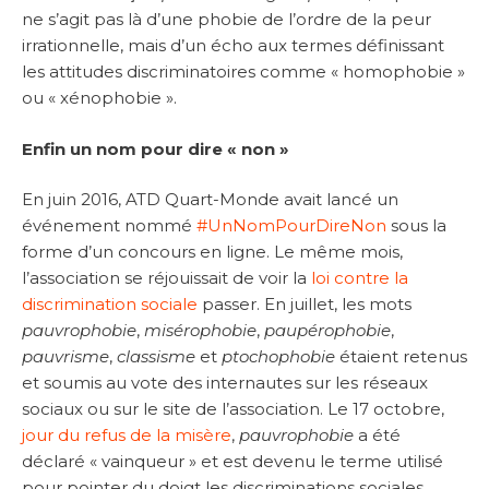
ne s’agit pas là d’une phobie de l’ordre de la peur
irrationnelle, mais d’un écho aux termes définissant
les attitudes discriminatoires comme « homophobie »
ou « xénophobie ».
Enfin un nom pour dire « non »
En juin 2016, ATD Quart-Monde avait lancé un
événement nommé
#UnNomPourDireNon
sous la
forme d’un concours en ligne. Le même mois,
l’association se réjouissait de voir la
loi contre la
discrimination sociale
passer. En juillet, les mots
pauvrophobie
,
misérophobie
,
paupérophobie
,
pauvrisme
,
classisme
et
ptochophobie
étaient retenus
et soumis au vote des internautes sur les réseaux
sociaux ou sur le site de l’association. Le 17 octobre,
jour du refus de la misère
,
pauvrophobie
a été
déclaré « vainqueur » et est devenu le terme utilisé
pour pointer du doigt les discriminations sociales.