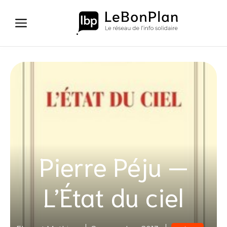
Aller
au
contenu
Pierre Péju —
L’État du ciel