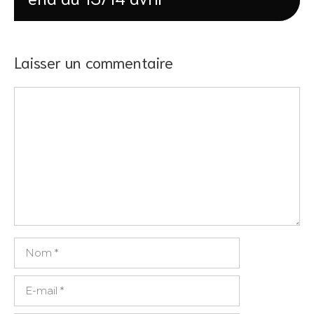
Laisser un commentaire
Commentaire
Nom
E-
mail