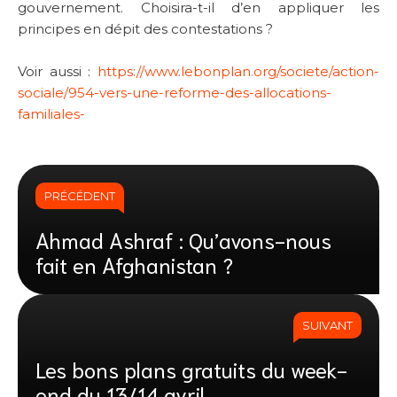
gouvernement. Choisira-t-il d’en appliquer les
principes en dépit des contestations ?
Voir aussi :
https://www.lebonplan.org/societe/action-
sociale/954-vers-une-reforme-des-allocations-
familiales-
PRÉCÉDENT
Ahmad Ashraf : Qu’avons-nous
fait en Afghanistan ?
SUIVANT
Les bons plans gratuits du week-
end du 13/14 avril