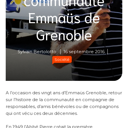
Emmaüs de
Grenoble
Sylvain Bertolotto
16 septembre 2016
Société
A l’occasion des vingt ans d’Emmaüs Grenoble, retour
sur l’histoire de la communauté en compagnie de
responsables, d’amis bénévoles ou de compagnons
qui ont vécu ces deux décennies.
En 1949 l’Abbé Pierre créait la première