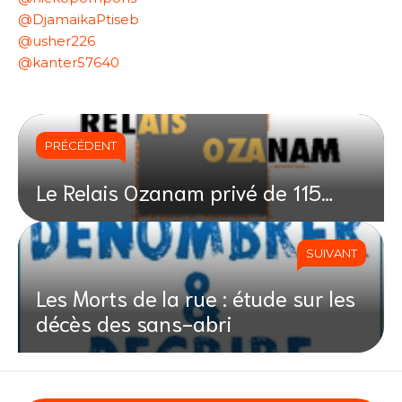
@DjamaikaPtiseb
@usher226
@
kanter57640
PRÉCÉDENT
Le Relais Ozanam privé de 115…
SUIVANT
Les Morts de la rue : étude sur les
décès des sans-abri