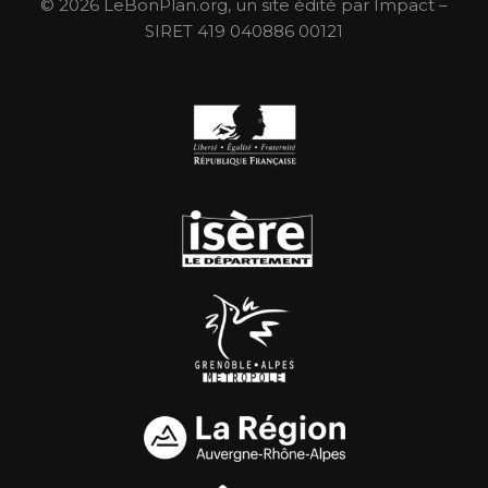
© 2026 LeBonPlan.org, un site édité par Impact –
SIRET 419 040886 00121