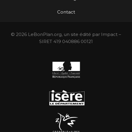
Contact
© 2026 LeBonPlan.org, un site édité par Impact –
SIRET 419 040886 00121