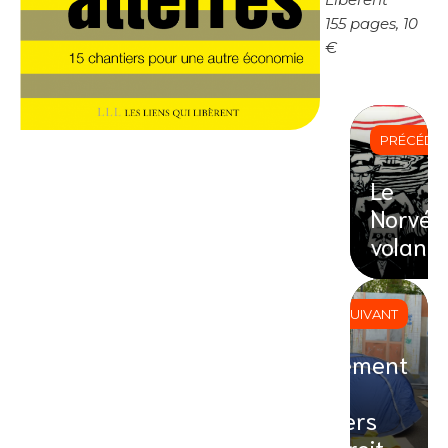
155 pages, 10
€
PRÉCÉDE
Le
Norvég
volant
SUIVANT
Logement
: les
travers
du droit