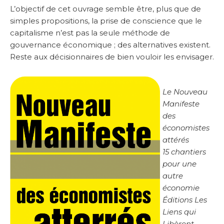
L’objectif de cet ouvrage semble être, plus que de
simples propositions, la prise de conscience que le
capitalisme n’est pas la seule méthode de
gouvernance économique ; des alternatives existent.
Reste aux décisionnaires de bien vouloir les envisager.
Le Nouveau
Manifeste
des
économistes
attérés
15 chantiers
pour une
autre
économie
Éditions Les
Liens qui
Libèrent