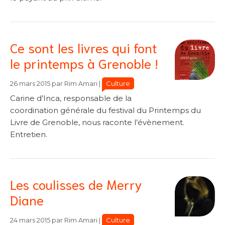
Ce sont les livres qui font
le printemps à Grenoble !
Catégories
Catégories
Culture
26 mars 2015
par
Rim Amari
|
Carine d’Inca, responsable de la
coordination générale du festival du Printemps du
Livre de Grenoble, nous raconte l’évènement.
Entretien.
Les coulisses de Merry
Diane
Catégories
Catégories
Culture
24 mars 2015
par
Rim Amari
|