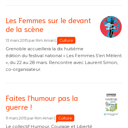
Les Femmes sur le devant
de la scène
Catégories
Catégories
Culture
13 mars 2015
par
Rim Amari
|
Grenoble accueillera la dix huitième
édition du festival national « Les Femmes S’en Mêlent
», du 22 au 28 mars. Rencontre avec Laurent Simon,
co-organisateur.
Faites l’humour pas la
guerre !
Catégories
Catégories
Culture
11 mars 2015
par
Rim Amari
|
Le collectif Humour, Courage et Liberté