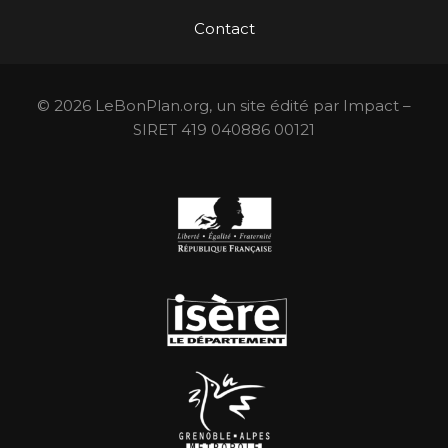
Contact
© 2026 LeBonPlan.org, un site édité par Impact –
SIRET 419 040886 00121