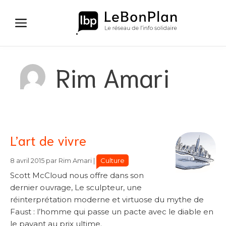
Aller
au
contenu
Rim Amari
L’art de vivre
Catégories
Catégories
Culture
8 avril 2015
par
Rim Amari
|
Scott McCloud nous offre dans son
dernier ouvrage, Le sculpteur, une
réinterprétation moderne et virtuose du mythe de
Faust : l’homme qui passe un pacte avec le diable en
le payant au prix ultime.