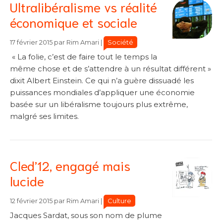
Ultralibéralisme vs réalité
économique et sociale
Catégories
Catégories
Société
17 février 2015
par
Rim Amari
|
« La folie, c’est de faire tout le temps la
même chose et de s’attendre à un résultat différent »
dixit Albert Einstein. Ce qui n’a guère dissuadé les
puissances mondiales d’appliquer une économie
basée sur un libéralisme toujours plus extrême,
malgré ses limites.
Cled’12, engagé mais
lucide
Catégories
Catégories
Culture
12 février 2015
par
Rim Amari
|
Jacques Sardat, sous son nom de plume