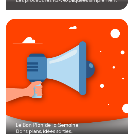
Les procédures RSA expliquées simplement
Le Bon Plan de la Semaine
Bons plans, idées sorties...