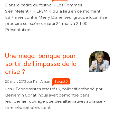
Dans le cadre du festival « Les Femmes
S’en Mêlent » (« LFSM ») qui a lieu en ce moment,
LBP a rencontré Merry Diane, seul groupe local à se
produire sur scène, mardi 24 mars à 21h00.
Présentation.
Une mega-banque pour
sortir de l’impasse de la
crise ?
Catégories
Catégories
Société
20 mars 2015
par
Rim Amari
|
Les « Économistes atterrés », collectif cofondé par
Benjamin Coriat, nous avait démontré dans
leur dernier ouvrage que des alternatives au laisser-
faire néolibéral existent.