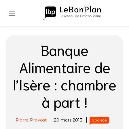
Aller
au
contenu
Banque
Alimentaire de
l’Isère : chambre
à part !
Pierre Prevost
20 mars 2013
Société