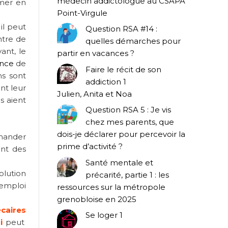
médecin addictologue au CSAPA
rmer en
Point-Virgule
il peut
Question RSA #14 :
ntre de
quelles démarches pour
ant, le
partir en vacances ?
nce
de
Faire le récit de son
ns sont
addiction 1
nt leur
Julien, Anita et Noa
s aient
Question RSA 5 : Je vis
chez mes parents, que
dois-je déclarer pour percevoir la
emander
prime d’activité ?
ant des
Santé mentale et
olution
précarité, partie 1 : les
 emploi
ressources sur la métropole
grenobloise en 2025
écaires
Se loger 1
oi
peut