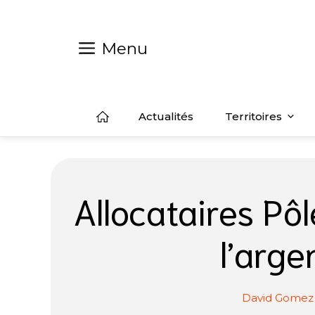
Aller
au
contenu
Menu
Actualités
Territoires
Allocataires Pô
l’arg
David Gomez