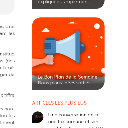
expliquées simplement
es. Une
amilles
nstitue
us (des
éclamé,
nger de
Le Bon Plan de la Semaine
Bons plans, idées sorties...
chiffre
ARTICLES LES PLUS LUS
es non-
Une conversation entre
lon les
une toxicomane et son
timent