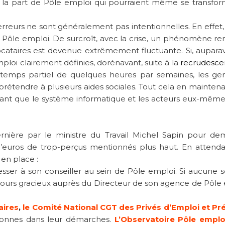
de la part de Pôle emploi qui pourraient même se transfo
erreurs ne sont généralement pas intentionnelles. En effet, 
de Pôle emploi. De surcroît, avec la crise, un phénomène re
llocataires est devenue extrêmement fluctuante. Si, auparav
ploi clairement définies, dorénavant, suite à la
recrudesce
temps partiel de quelques heures par semaines, les ge
étendre à plusieurs aides sociales. Tout cela en maintena
nnant que le système informatique et les acteurs eux-même
rnière par le ministre du Travail Michel Sapin pour d
’euros de trop-perçus mentionnés plus haut. En attend
 en place :
ser à son conseiller au sein de Pôle emploi. Si aucune s
recours gracieux auprès du Directeur de son agence de Pôle
aires
,
le Comité National CGT des Privés d’Emploi et Pr
onnes dans leur démarches.
L’Observatoire
Pôle empl