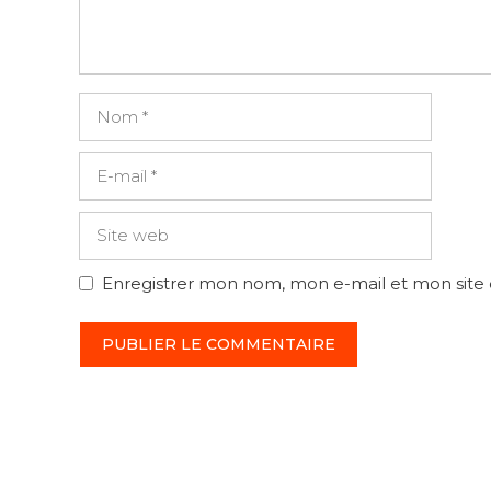
Nom
E-
mail
Site
web
Enregistrer mon nom, mon e-mail et mon site