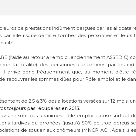
’euros de prestations indûment perçues par les allocatair
car elle risque de faire tomber des personnes et leurs f
carité.
’ARE (l’aide au retour à l’emploi, anciennement ASSEDIC) co
inon la totalité) des personnes concernées par les ind
). Il arrive donc fréquemment que, au moment d’être r
tés de recouvrer les sommes dûes pour Pôle emploi et le da
sentent de 2,5 à 3% des allocations versées sur 12 mois, un 
ros toujours pas récupérés en 2013.
s avis ne sont pas unanimes. Pôle emploi accuse surtout d
ations tardives ou erronées (jusqu’à 80% de trop-perçus se
ssociations de soutien aux chômeurs (
MNCP, AC !, Apeis…)
es