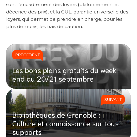
sont l’encadrement des loyers (plafonnement et
décence des prix), et la GUL, garantie universelle des
loyers, qui permet de prendre en charge, pour les
plus démunis, les frais de caution.
PRÉCÉDENT
Les bons plans gratuits du week-
end du 20/21 septembre
SUIVANT
Bibliothèques de Grenoble :
Culture et connaissance sur tous
supports