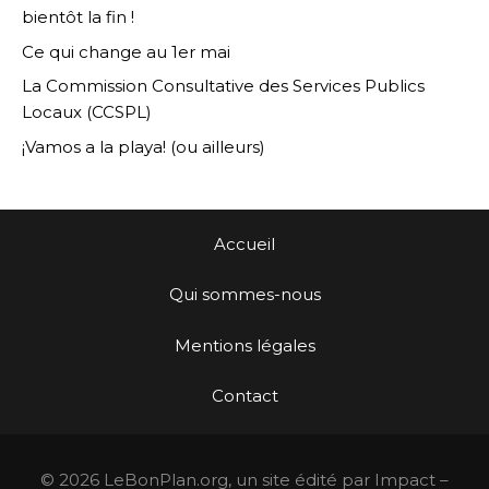
bientôt la fin !
Ce qui change au 1er mai
La Commission Consultative des Services Publics
Locaux (CCSPL)
¡Vamos a la playa! (ou ailleurs)
Accueil
Qui sommes-nous
Mentions légales
Contact
© 2026 LeBonPlan.org, un site édité par Impact –