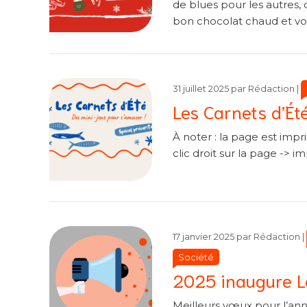
de blues pour les autres,
bon chocolat chaud et vou
C
C
31 juillet 2025
par
Rédaction
|
Les Carnets d’Ét
À noter : la page est impri
clic droit sur la page -> 
17 janvier 2025
par
Rédaction
|
Société
2025 inaugure L
Meilleurs vœux pour l’ann