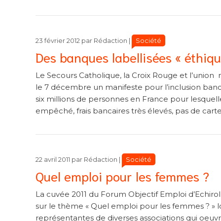
Catégories
Catégories
Société
23 février 2012
par
Rédaction
|
Des banques labellisées « éthiqu
Le Secours Catholique, la Croix Rouge et l’union
le 7 décembre un manifeste pour l’inclusion banca
six millions de personnes en France pour lesquelle
empêché, frais bancaires très élevés, pas de cart
Catégories
Catégories
Société
22 avril 2011
par
Rédaction
|
Quel emploi pour les femmes ?
La cuvée 2011 du Forum Objectif Emploi d’Echirolle
sur le thème « Quel emploi pour les femmes ? » lo
représentantes de diverses associations qui oeuv