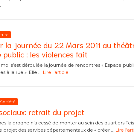
.
égories
égories
lture
r la journée du 22 Mars 2011 au théât
public : les violences fait
mol s’est déroulée la journée de rencontres « Espace public
s à la rue ». Elle …
Lire l’article
atégories
atégories
Société
ociaux: retrait du projet
 la grogne n’a cessé de monter au sein des quartiers Teis
Le projet des services départementaux de « créer …
Lire l’art