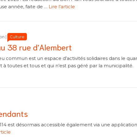
se année, faite de …
Lire l’article
Catégories
Catégories
Culture
on
|
au 38 rue d’Alembert
eu commun est un espace d’activités solidaires dans le quar
t à toutes et tous et qui n’est pas géré par la municipalité.
tendants
e 114 est désormais accessible également via une applicatio
rticle