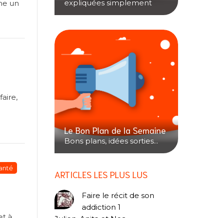
expliquées simplement
mme un
aire,
Le Bon Plan de la Semaine
Bons plans, idées sorties...
anté
ARTICLES LES PLUS LUS
Faire le récit de son
addiction 1
et à