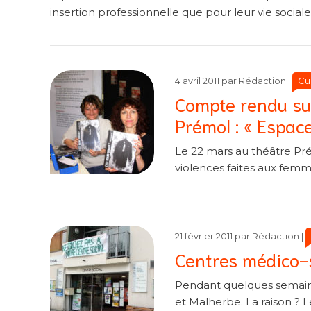
insertion professionnelle que pour leur vie sociale
Cat
Cat
Cu
4 avril 2011
par
Rédaction
|
Compte rendu su
Prémol : « Espace 
Le 22 mars au théâtre Pré
violences faites aux femme
C
C
21 février 2011
par
Rédaction
|
Centres médico-s
Pendant quelques semaines
et Malherbe. La raison ? 