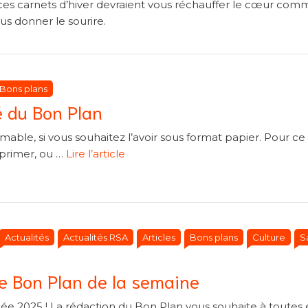
 ces carnets d’hiver devraient vous réchauffer le cœur co
s donner le sourire.
atégories
atégories
Bons plans
é du Bon Plan
mable, si vous souhaitez l’avoir sous format papier. Pour ce f
imprimer, ou …
Lire l’article
Catégories
Catégories
Actualités
Actualités RSA
Articles
Bons plans
Culture
S
e Bon Plan de la semaine
ée 2025 ! La rédaction du Bon Plan vous souhaite à toutes 