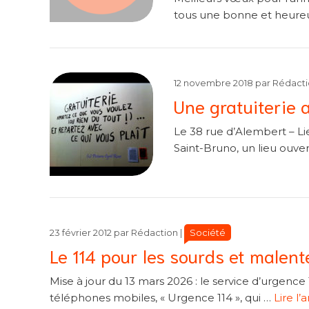
tous une bonne et heureu
12 novembre 2018
par
Rédacti
Une gratuiterie 
Le 38 rue d’Alembert – Li
Saint-Bruno, un lieu ouver
Catégories
Catégories
Société
23 février 2012
par
Rédaction
|
Le 114 pour les sourds et malen
Mise à jour du 13 mars 2026 : le service d’urgenc
téléphones mobiles, « Urgence 114 », qui …
Lire l’a