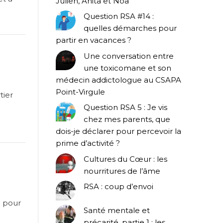
Julien, Anita et Noa
Question RSA #14 :
quelles démarches pour
partir en vacances ?
Une conversation entre
une toxicomane et son
médecin addictologue au CSAPA
Point-Virgule
tier
Question RSA 5 : Je vis
chez mes parents, que
dois-je déclarer pour percevoir la
prime d’activité ?
Cultures du Cœur : les
nourritures de l’âme
RSA : coup d’envoi
n pour
Santé mentale et
précarité, partie 1 : les