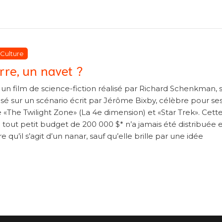
atégories
atégories
Culture
rre, un navet ?
un film de science-fiction réalisé par Richard Schenkman, s
asé sur un scénario écrit par Jérôme Bixby, célèbre pour se
e «The Twilight Zone» (La 4e dimension) et «Star Trek». Cett
tout petit budget de 200 000 $* n’a jamais été distribuée 
e qu’il s’agit d’un nanar, sauf qu’elle brille par une idée