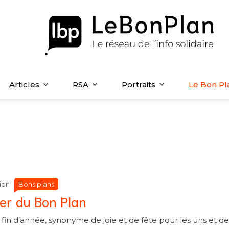
Articles
RSA
Portraits
Le Bon Pl
Catégories
Catégories
Bons plans
ion
|
ver du Bon Plan
in d’année, synonyme de joie et de fête pour les uns et d