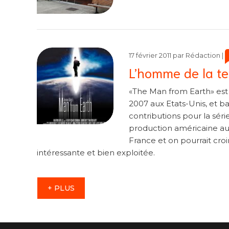
C
C
17 février 2011
par
Rédaction
|
L’homme de la te
«The Man from Earth» est 
2007 aux Etats-Unis, et b
contributions pour la séri
production américaine au 
France et on pourrait croir
intéressante et bien exploitée.
+ PLUS