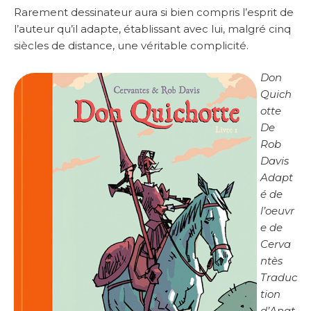
Rarement dessinateur aura si bien compris l’esprit de
l’auteur qu’il adapte, établissant avec lui, malgré cinq
siècles de distance, une véritable complicité.
Don
Quich
otte
De
Rob
Davis
Adapt
é de
l’oeuvr
e de
Cerva
ntès
Traduc
tion
d’Anat