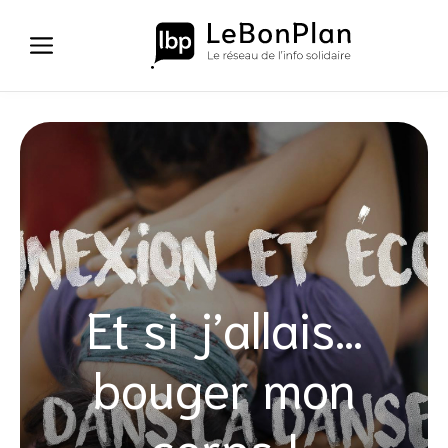
Aller
au
contenu
Et si j’allais…
bouger mon
corps !