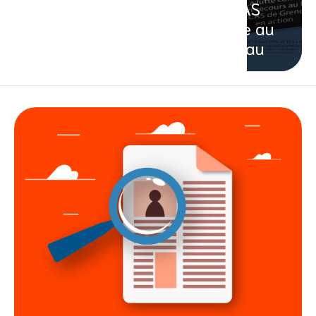
le CCAS
monte au
créneau