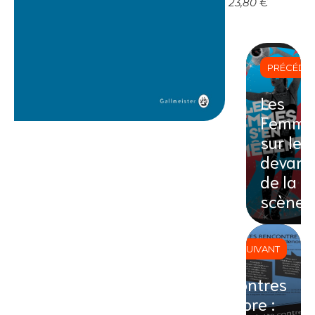
23,80 €
PRÉCÉDE
Les
Femme
sur le
devant
de la
scène
SUIVANT
Rencontres
Odenore :